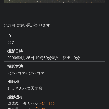
北方向に短い尾があります
ID
#57
撮影日時
2009年4月25日 19時59分0秒
露出 10分
撮影方法
2分x2コマ/3分x2コマ
撮影地
しょさんべつ天文台
撮影機材
望遠鏡：タカハシ
FCT-150
カメラ：ニコン
D300