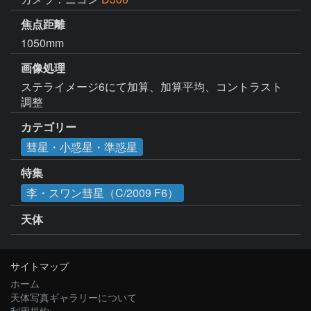
焦点距離
1050mm
画像処理
ステライメージ6にて加算、加算平均、コントラスト
調整
カテゴリー
彗星・小惑星・準惑星
特集
李・スワン彗星（C/2009 F6）
天体
サイトマップ
ホーム
天体写真ギャラリーについて
利用規約