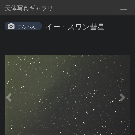
天体写真ギャラリー
Togg
navig
イー・スワン彗星
ごんべえ