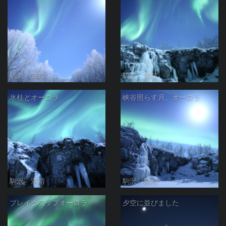
駒沢 満晴
駒沢 満晴
氷柱とオーロラ
峡谷照らす月、オーロラ
駒沢 満晴
駒沢 満晴
ブレイクアップオーロラ
夕空に並びました