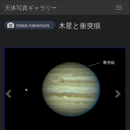
天体写真ギャラリー
Togg
navig
木星と衝突痕
masa-nakamura