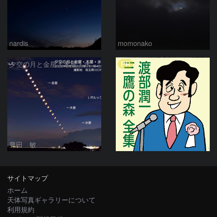
nardis
momonako
PR
夕空の月と金星・木星・水星の接近 2026/6/18
豊田 敏
サイトマップ
ホーム
天体写真ギャラリーについて
利用規約