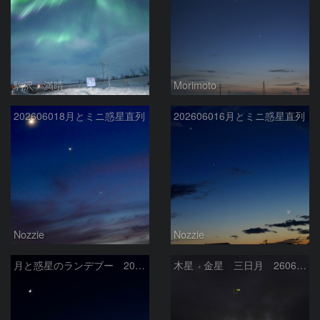
駒沢 満晴
Morimoto
202606018月とミニ惑星直列
202606016月とミニ惑星直列
Nozzie
Nozzie
月と惑星のランデブー 2026/06/19
木星 金星 三日月 260618