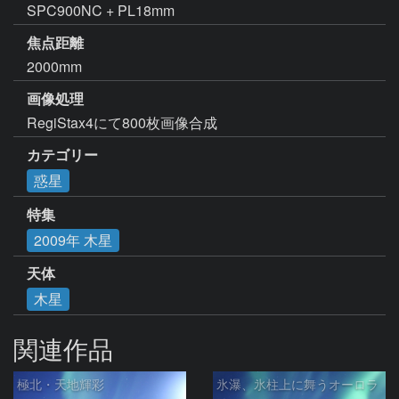
SPC900NC + PL18mm
焦点距離
2000mm
画像処理
RegiStax4にて800枚画像合成
カテゴリー
惑星
特集
2009年 木星
天体
木星
関連作品
極北・天地輝彩
氷瀑、氷柱上に舞うオーロラ