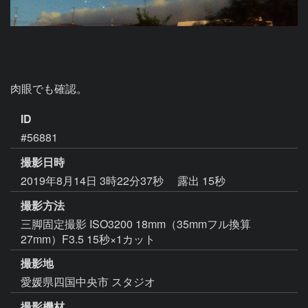
肉眼でも確認。
ID
#56881
撮影日時
2019年8月14日 3時22分37秒
露出 15秒
撮影方法
三脚固定撮影 ISO3200 18mm（35mmフル換算
27mm）F3.5 15秒×1カット
撮影地
愛媛県四国中央市 スタジオ
撮影機材