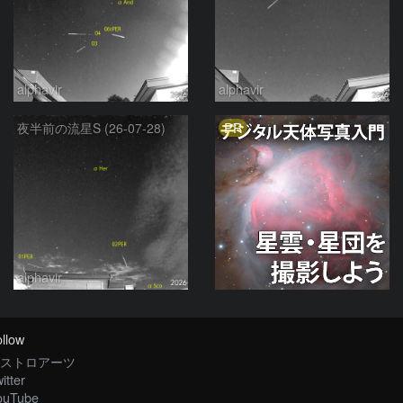
alphavir
alphavir
PR
夜半前の流星S (26-07-28)
alphavir
llow
ストロアーツ
itter
ouTube