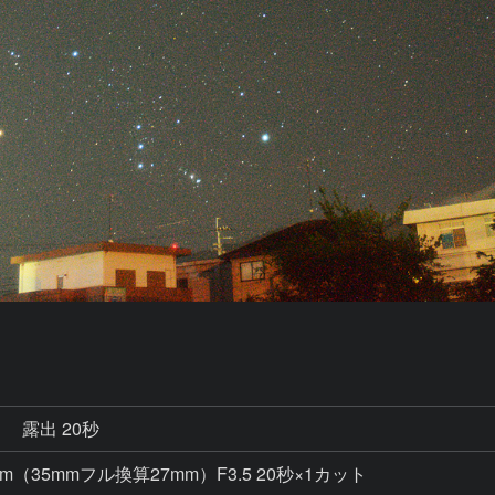
秒
露出 20秒
mm（35mmフル換算27mm）F3.5 20秒×1カット