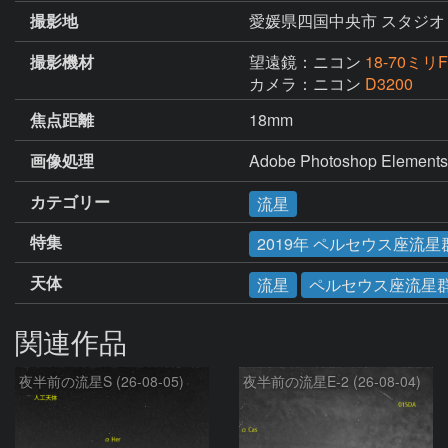
撮影地
愛媛県四国中央市 スタジオ
撮影機材
望遠鏡：ニコン
18-70ミリF3
カメラ：ニコン
D3200
焦点距離
18mm
画像処理
Adobe Photoshop E
カテゴリー
流星
特集
2019年 ペルセウス座流星
天体
流星
ペルセウス座流星
関連作品
夜半前の流星S (26-08-05)
夜半前の流星E-2 (26-08-04)