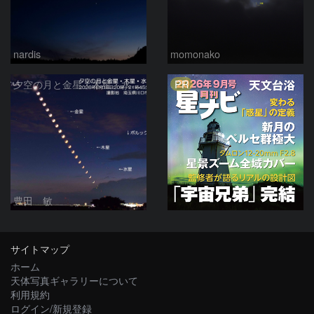
nardis
momonako
PR
夕空の月と金星・木星・水星の接近 2026/6/18
豊田 敏
サイトマップ
ホーム
天体写真ギャラリーについて
利用規約
ログイン/新規登録