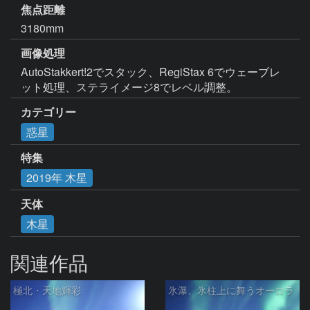
焦点距離
3180mm
画像処理
AutoStakkert!2でスタック、RegiStax 6でウェーブレ
ット処理、ステライメージ8でレベル調整。
カテゴリー
惑星
特集
2019年 木星
天体
木星
関連作品
極北・天地輝彩
氷瀑、氷柱上に舞うオーロラ