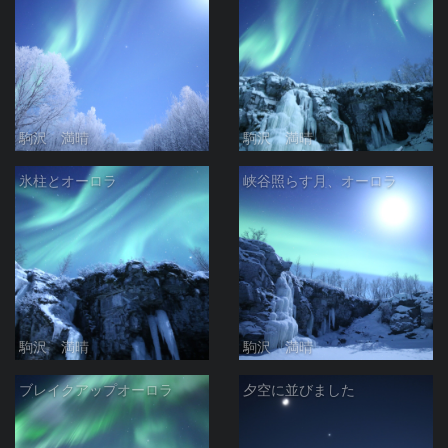
駒沢 満晴
駒沢 満晴
氷柱とオーロラ
峡谷照らす月、オーロラ
駒沢 満晴
駒沢 満晴
ブレイクアップオーロラ
夕空に並びました