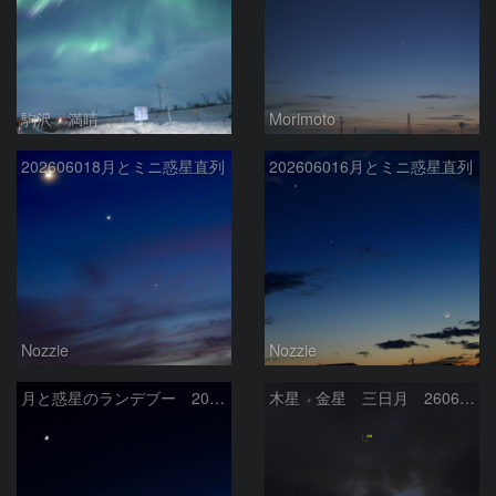
駒沢 満晴
Morimoto
202606018月とミニ惑星直列
202606016月とミニ惑星直列
Nozzie
Nozzie
月と惑星のランデブー 2026/06/19
木星 金星 三日月 260618