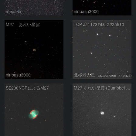
medaka
ninbasu3000
M27 あれい星雲
TCP J21173148+2225510
ninbasu3000
北極老人星
SE200NCRによるM27
M27 あれい星雲 (Dumbbel Nebura/Apple Core Nebula)