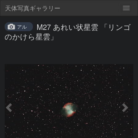
天体写真ギャラリー
Togg
navig
M27 あれい状星雲 「リンゴ
アル
のかけら星雲」