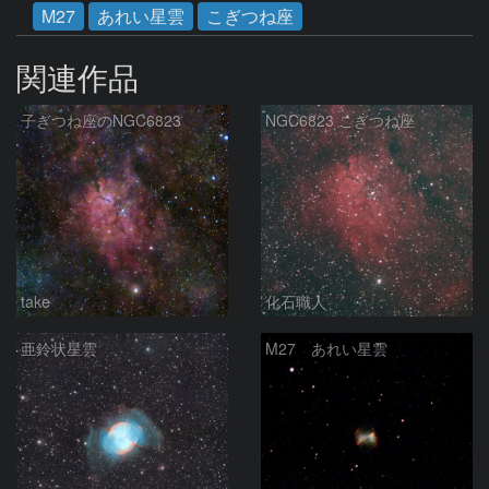
M27
あれい星雲
こぎつね座
関連作品
子ぎつね座のNGC6823
NGC6823 こぎつね座
take
化石職人
亜鈴状星雲
M27 あれい星雲