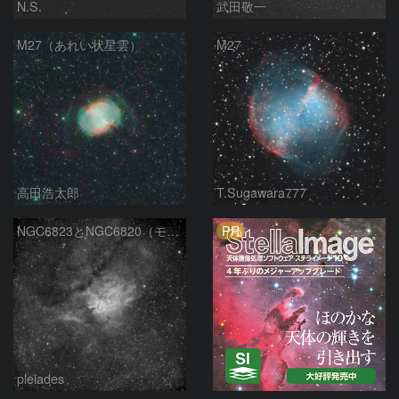
N.S.
武田敬一
M27（あれい状星雲）
M27
高田浩太郎
T.Sugawara777
PR
NGC6823とNGC6820（モノクロ）
pleiades