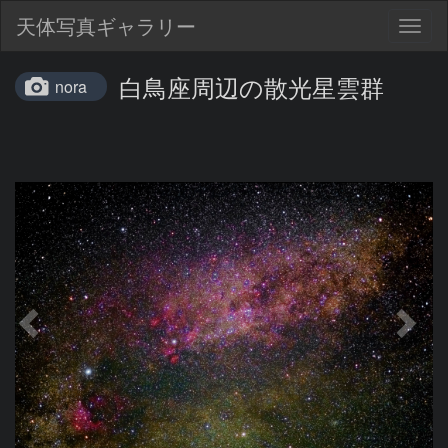
天体写真ギャラリー
Togg
navig
白鳥座周辺の散光星雲群
nora