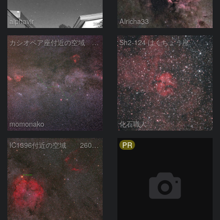
alphavir
Alricha33
カシオペア座付近の空域 260720
Sh2-124 はくちょう座
momonako
化石職人
PR
IC1396付近の空域 260720