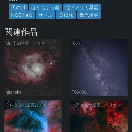
天の川
はくちょう座
北アメリカ星雲
NGC7000
サドル
IC1318
散光星雲
関連作品
M8 干潟星雲 いて座
天の川
hltanaka
TOMO88
クレセント星雲とチューリップ星雲の真ん中あたりにある星雲 NGC6883 ???
北アメリカ星雲，ペリカン星雲，サドル付近，クレセント星雲，網状星雲・・・etc