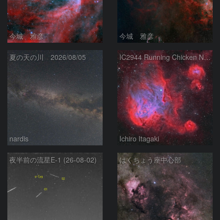
今城 雅彦
今城 雅彦
夏の天の川 2026/08/05
IC2944 Running Chicken Nebula
nardis
Ichiro Itagaki
夜半前の流星E-1 (26-08-02)
はくちょう座中心部