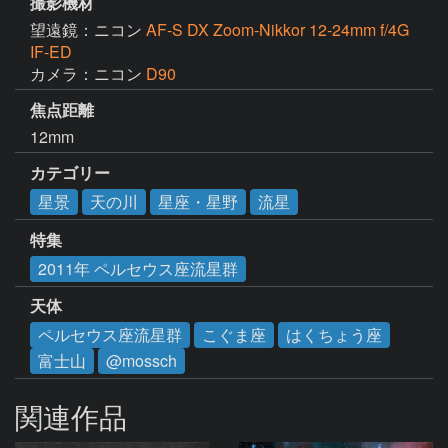
撮影機材
望遠鏡：ニコン
AF-S DX Zoom-Nikkor 12-24mm f/4G
IF-ED
カメラ：ニコン
D90
焦点距離
12mm
カテゴリー
星景
天の川
星座・星野
流星
特集
2011年 ペルセウス座流星群
天体
ペルセウス座流星群
こぐま座
はくちょう座
富士山
@mossch
関連作品