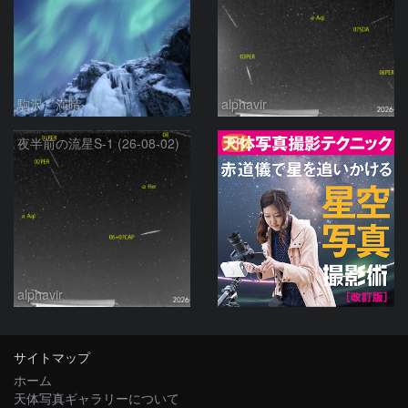
駒沢 満晴
alphavir
PR
夜半前の流星S-1 (26-08-02)
alphavir
サイトマップ
ホーム
天体写真ギャラリーについて