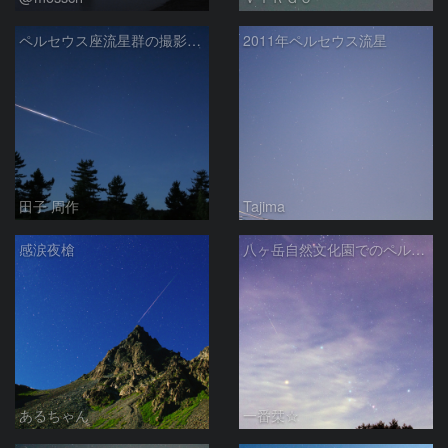
ペルセウス座流星群の撮影中に飛び込んだ散在火球 (微速度動画あり)
2011年ペルセウス流星
田子 周作
Tajima
感涙夜槍
八ヶ岳自然文化園でのペルセウス流星群
あるちゃん
一番栞☆