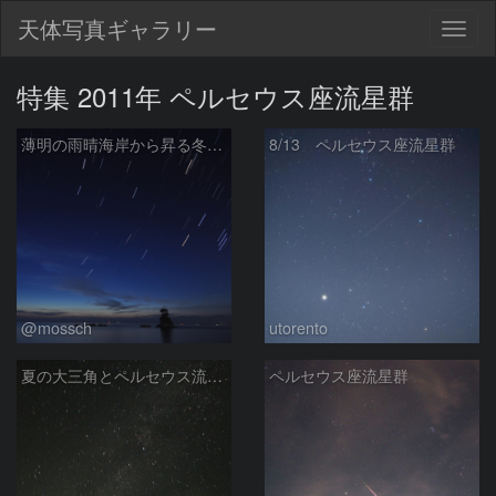
天体写真ギャラリー
Togg
navig
特集 2011年 ペルセウス座流星群
薄明の雨晴海岸から昇る冬の星座たち
8/13 ペルセウス座流星群
@mossch
utorento
夏の大三角とペルセウス流星群
ペルセウス座流星群