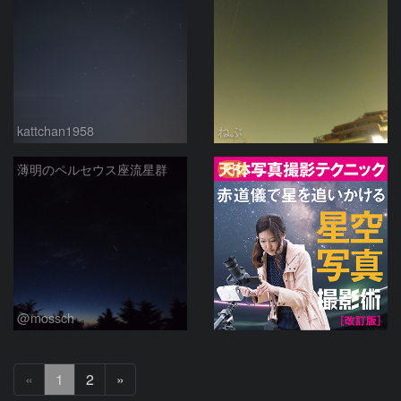
kattchan1958
ねぶ
PR
薄明のペルセウス座流星群
@mossch
次
«
1
2
»
へ