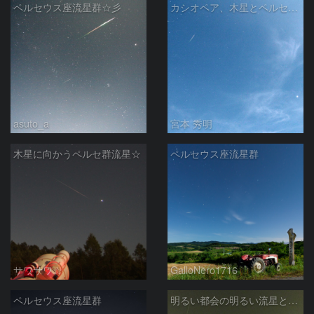
ペルセウス座流星群☆彡
カシオペア、木星とペルセ群流星
asuto_a
宮本 秀明
木星に向かうペルセ群流星☆
ペルセウス座流星群
サワサワ☆
GalloNero1716
ペルセウス座流星群
明るい都会の明るい流星と木星