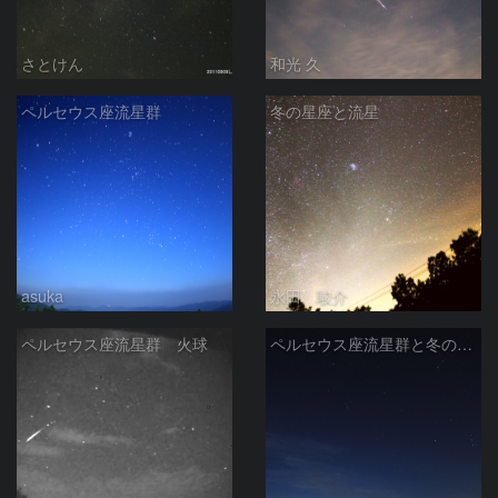
さとけん
和光 久
ペルセウス座流星群
冬の星座と流星
asuka
永田 駿介
ペルセウス座流星群 火球
ペルセウス座流星群と冬の星座たち