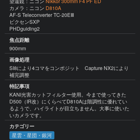
望遠鏡：ニコン
Nikkor 300mm F4 PF ED
カメラ：ニコン
D810A
AF-S Teleconverter TC-20EⅢ

ビクセンSXP

PHDguiding2
焦点距離
900mm
画像処理
SI8により4コマをコンポジット　Capture NX2により
補完調整
特記事項
KANI光害カットフィルター使用。今まで使ってきた
D500（IR改）にくらべてD810Aは階調性に優れてい
るようで、ハイライトが目立ちません。大事に使いた
いカメラです。
カテゴリー
星雲・星団・銀河