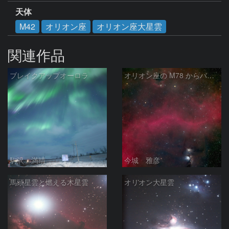
天体
M42
オリオン座
オリオン座大星雲
関連作品
ブレイクアップオーロラ
オリオン座の M78 からバーナードループをまたいで LDN1622あたり
駒沢 満晴
今城 雅彦
馬頭星雲と燃える木星雲
オリオン大星雲