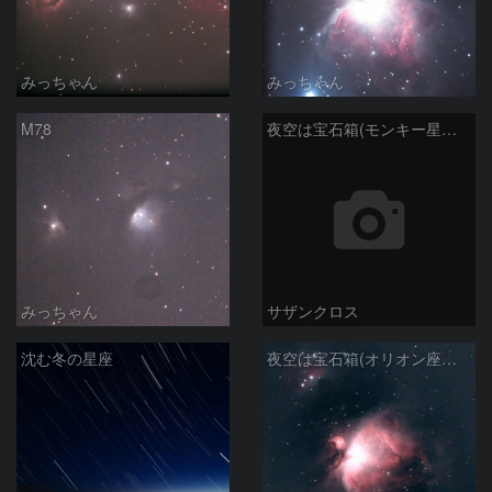
みっちゃん
みっちゃん
M78
夜空は宝石箱(モンキー星雲 NGC2174) Seestar50
みっちゃん
サザンクロス
沈む冬の星座
夜空は宝石箱(オリオン座大星雲 M42) Seestar50