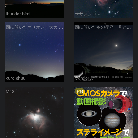
thunder bird
サザンクロス
西に傾いたオリオン・大犬 (2026/04/21)
西に傾いた冬の星座 月と金星＆木星
kuro-shuu
Condor57
PR
M42