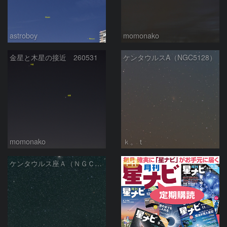
astroboy
momonako
金星と木星の接近 260531
ケンタウルスA（NGC5128）
momonako
ｋ。ｔ
PR
ケンタウルス座Ａ（ＮＧＣ５１２８）とオメガ星団