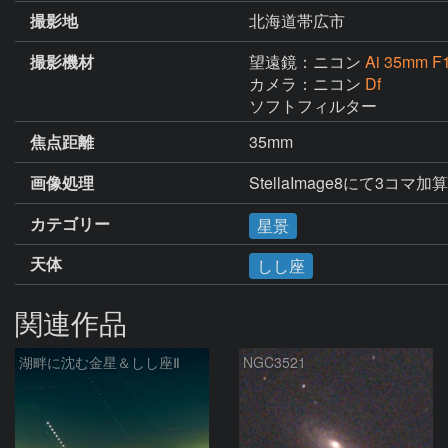
撮影地
北海道帯広市
撮影機材
望遠鏡：ニコン
Ai 35mm F1
カメラ：ニコン
Df
ソフトフィルター
焦点距離
35mm
画像処理
StellaImage8にて3コマ
カテゴリー
星景
天体
しし座
関連作品
湖畔に沈む金星＆しし座Ⅱ
NGC3521