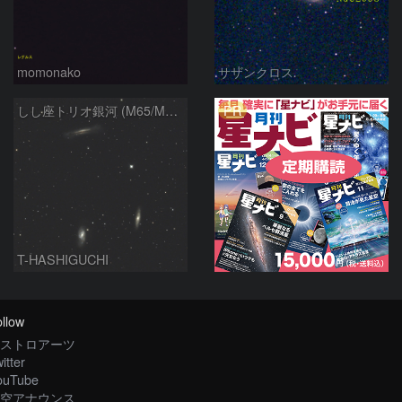
momonako
サザンクロス
PR
しし座トリオ銀河 (M65/M66/NGC3628) 2026/05/11
T-HASHIGUCHI
llow
ストロアーツ
itter
ouTube
空アナウンス