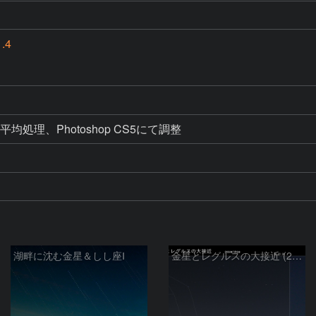
.4
加算平均処理、Photoshop CS5にて調整
湖畔に沈む金星＆しし座Ⅰ
金星とレグルスの大接近 (2026/07/09)