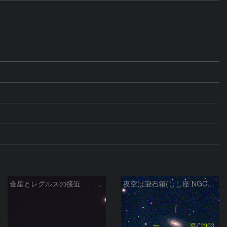
金星とレグルスの接近 260709
夜空は宝石箱(しし座 NGC2903) Seestar50