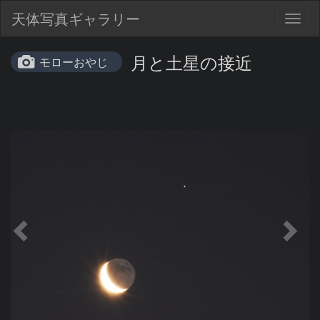
天体写真ギャラリー
Togg
navig
月と土星の接近
モローおやじ