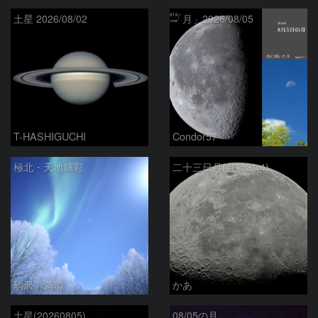
土星 2026/08/02
「月」2026/08/05
T-HASHIGUCHI
Condor57
極北・天地輝彩
二十三日月(月齢21.4)
駒沢 満晴
かあ
土星(20260805)
08/05の月