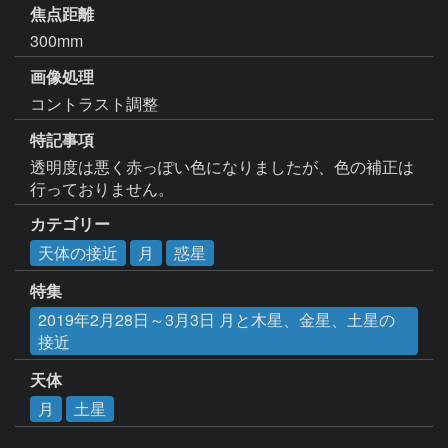
焦点距離
300mm
画像処理
コントラスト調整
特記事項
透明度は悪く赤っぽい色になりましたが、色の補正は
行っておりません。
カテゴリー
天体の接近
月
惑星
特集
2019年2月28日～3月3日 月と木星、金星、土星の
接近
天体
月
土星