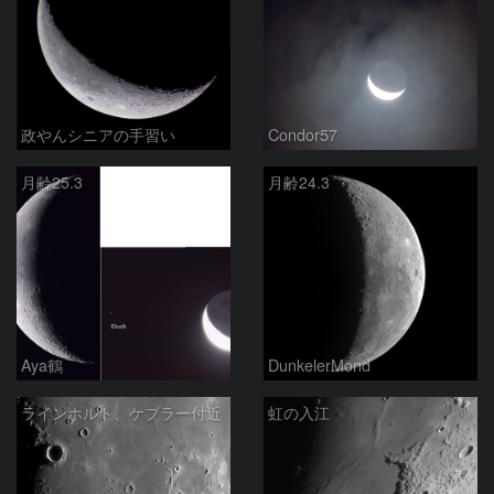
政やんシニアの手習い
Condor57
月齢25.3
月齢24.3
Aya鶴
DunkelerMond
ラインホルト、ケプラー付近
虹の入江