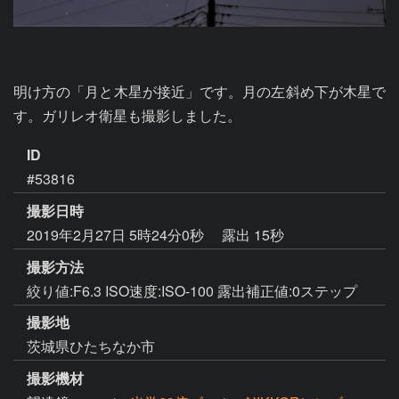
明け方の「月と木星が接近」です。月の左斜め下が木星で
す。ガリレオ衛星も撮影しました。
ID
#53816
撮影日時
2019年2月27日 5時24分0秒
露出 15秒
撮影方法
絞り値:F6.3 ISO速度:ISO-100 露出補正値:0ステップ
撮影地
茨城県ひたちなか市
撮影機材