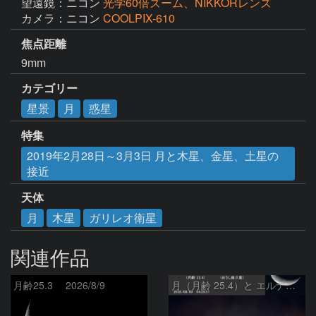
望遠鏡：ニコン
光学60倍ズーム、NIKKORレンズ
カメラ：ニコン
COOLPIX-610
焦点距離
9mm
カテゴリー
星景
月
惑星
特集
2019年2月28日～3月3日 月と木星、金星、土星の
接近
天体
月
木星
ガリレオ衛星
関連作品
月齢25.3 2026/8/9
月（月齢 25.4）と エルナト（おうし座β星）