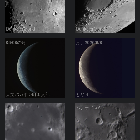
DunkelerMond
DunkelerMond
08/09の月
月、2026/8/9
天文バカボン町田支部
となり
マルト
ヘシオドスA