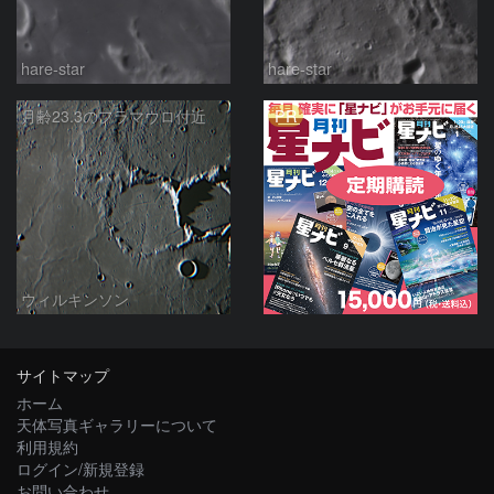
hare-star
hare-star
PR
月齢23.3のフラマウロ付近
ウィルキンソン
サイトマップ
ホーム
天体写真ギャラリーについて
利用規約
ログイン/新規登録
お問い合わせ