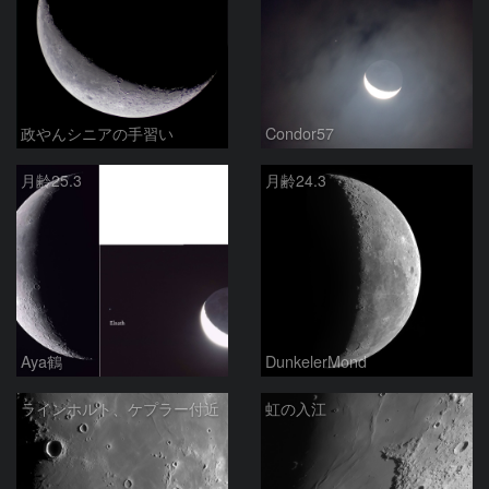
政やんシニアの手習い
Condor57
月齢25.3
月齢24.3
Aya鶴
DunkelerMond
ラインホルト、ケプラー付近
虹の入江