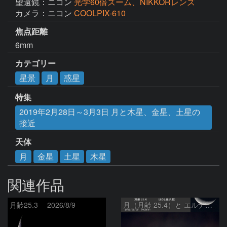
望遠鏡：ニコン
光学60倍ズーム、NIKKORレンズ
カメラ：ニコン
COOLPIX-610
焦点距離
6mm
カテゴリー
星景
月
惑星
特集
2019年2月28日～3月3日 月と木星、金星、土星の
接近
天体
月
金星
土星
木星
関連作品
月齢25.3 2026/8/9
月（月齢 25.4）と エルナト（おうし座β星）