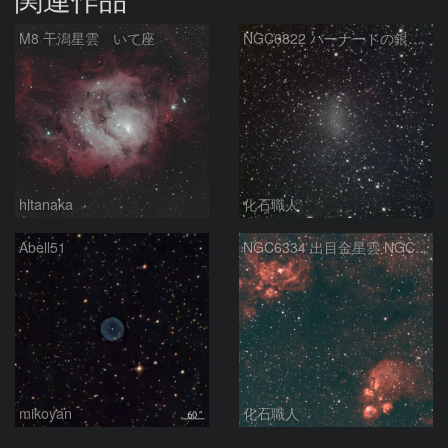
M8 干潟星雲 いて座
NGC6822 バーナードの銀河 いて座
hltanaka
化石職人
Abell51
NGC6334 出目金星雲 NGC6357 彼岸花星雲 さそり座
mikoyan
化石職人