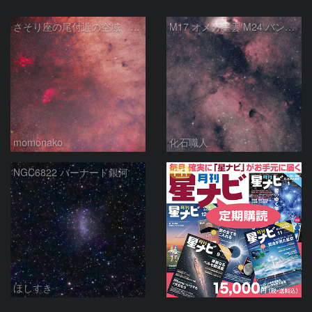
さそり座の尾付近の空域 260718
M17 オメガ星雲 M24 バンビの横顔 いて座
momonako
化石職人
PR
NGC6822 バーナード銀河
ほしすき