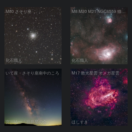
M80 さそり座
M8 M20 M21 NGC6559 猫の手星雲 いて座
化石職人
化石職人
いて座・さそり座南中のころ
M17 散光星雲 オメガ星雲
宮川祐一「福井星の会」
ほしすき