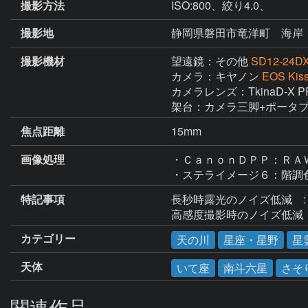
撮影方法
ISO:800、絞り4.0、
撮影地
静岡県磐田市竜洋町 海岸
撮影機材
望遠鏡：その他
SD12-24D
カメラ：キヤノン
EOS Ki
カメラレンズ：TkinaD-X PR
架台：カメラ三脚+ポータ
焦点距離
15mm
画像処理
・ＣａｎｏｎＤＰＰ：ＲＡＷ
・ステライメージ６：階調
特記事項
長秒時露光のノイズ低減　:
高感度撮影時のノイズ低減　
カテゴリー
天の川
星座・星野
星
天体
いて座
南斗六星
さそ
関連作品