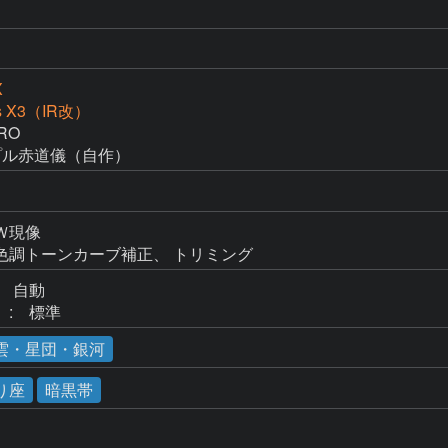
X
ss X3（IR改）
O

プル赤道儀（自作）
現像

色調トーンカーブ補正、 トリミング
　自動

:　標準
雲・星団・銀河
り座
暗黒帯