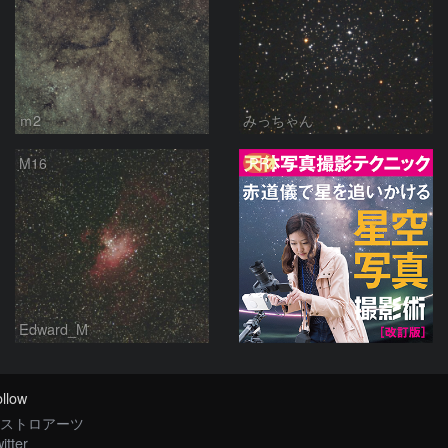
ｍ2
みっちゃん
PR
M16
Edward_M
llow
ストロアーツ
itter