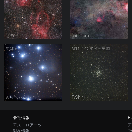
北の士
chi_muro
すばる
M11 たて座散開星団
みっちゃん
T.Shinji
会社情報
Fo
アストロアーツ
ア
製品情報
Tw