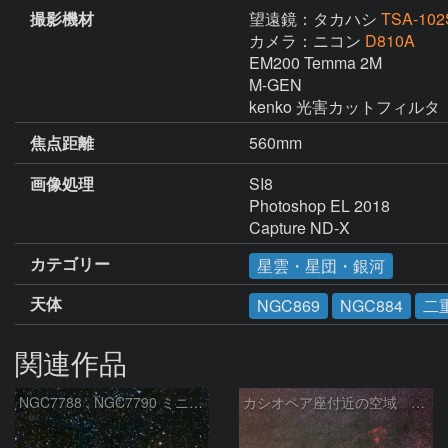
撮影機材
望遠鏡：タカハシ
TSA-102
カメラ：ニコン
D810A
EM200 Temma 2M

M-GEN

kenko 光害カットフィルタ
焦点距離
560mm
画像処理
SI8

Photoshop EL 2018

Capture ND-X
カテゴリー
星雲・星団・銀河
天体
NGC869
NGC884
二
関連作品
NGC7788 , NGC7790 ミニ二重星団
カシオペア座付近の空域 260720