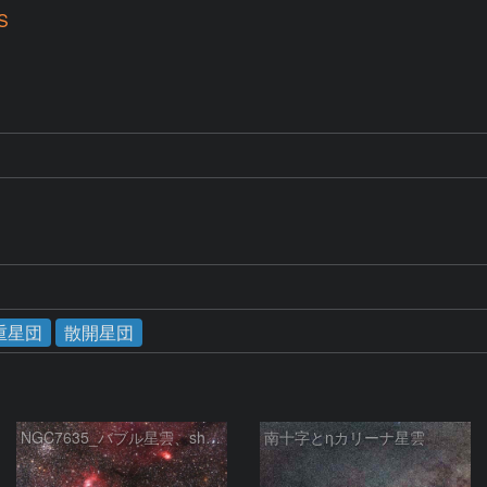
S
重星団
散開星団
NGC7635_バブル星雲、sh2-157_くわがた星雲
南十字とηカリーナ星雲