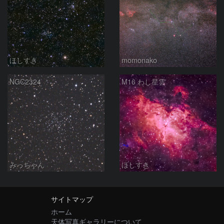
ほしすき
momonako
NGC2324
M16 わし星雲
みっちゃん
ほしすき
サイトマップ
ホーム
天体写真ギャラリーについて