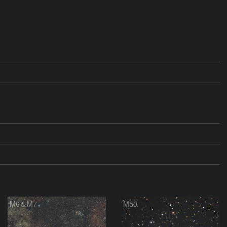
M6＆M7
M50