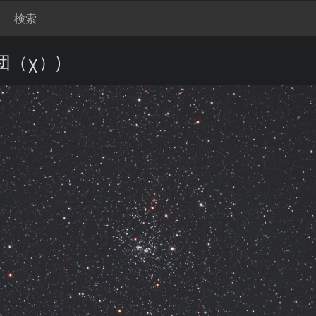
検索
団（χ）)