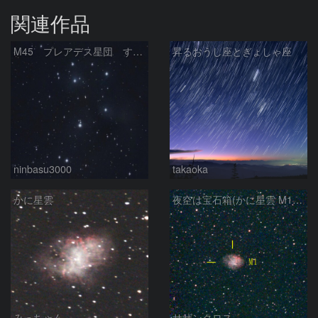
関連作品
M45 プレアデス星団 すばる
昇るおうし座とぎょしゃ座
ninbasu3000
takaoka
かに星雲
夜空は宝石箱(かに星雲 M1) Seestar50
みっちゃん
サザンクロス