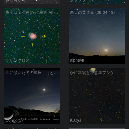
夜空は宝石箱(かに星雲 M1) Seestar50
西天の黄道光 (26-04-19)
サザンクロス
alphavir
西に傾いた冬の星座 月と金星＆木星
かに星雲と小惑星プシケ
Condor57
K.Oya