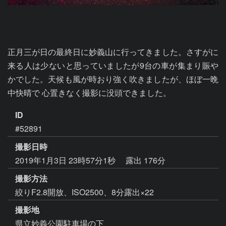
正月三が日の最終日に妙義山に行ってきました。さすがに
来る人は少ないと思っていましたが9台の車が集まり賑や
かでした。天候も風が時おり強く吹きましたが、ほぼ一晩
中快晴で 心置きなく撮影に没頭できました。
ID
#52891
撮影日時
2019年1月3日 23時57分1秒
露出 176分
撮影方法
絞りF2.8開放、ISO2500、8分露出×22
撮影地
県立妙義公園駐車場の下