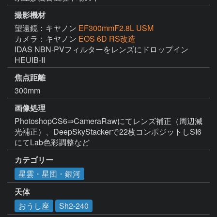
撮影機材
望遠鏡：キヤノン
EF300mmF2.8L USM
カメラ：キヤノン
EOS 6D RS改造
IDAS NBN-PVフィルターをレンズにドロップイン

HEUIB-II
焦点距離
300mm
画像処理
PhotoshopCS6⇒CameraRawにてレンズ補正（周辺減
光補正）、DeepSkyStackerで22枚コンポジットしSI6
にてLab色彩調整など
カテゴリー
星雲・星団・銀河
天体
おうし座
Sh2-240