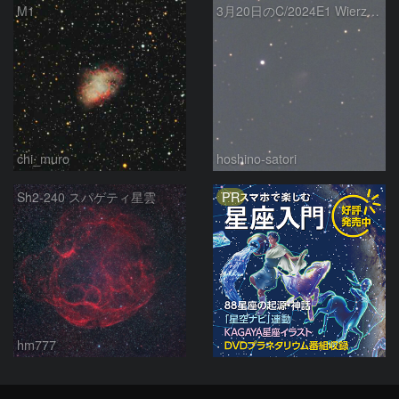
M1
3月20日のC/2024E1 Wierzchos
chi_muro
hoshino-satori
PR
Sh2-240 スパゲティ星雲
hm777