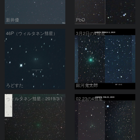
新井優
PbO
46P（ウィルタネン彗星）
3月2日の4彗星
ろどすた
銀河鬼太郎
ウィルタネン彗星：2019/3/1
02.23の4彗星