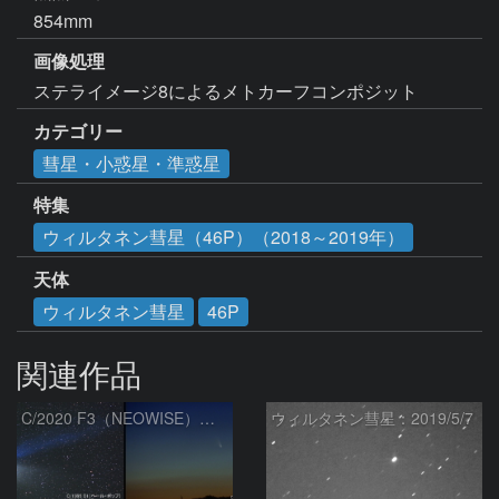
854mm
画像処理
ステライメージ8によるメトカーフコンポジット
カテゴリー
彗星・小惑星・準惑星
特集
ウィルタネン彗星（46P）（2018～2019年）
天体
ウィルタネン彗星
46P
関連作品
C/2020 F3（NEOWISE）の大きさを比較（180mmレンズ）
ウィルタネン彗星：2019/5/7