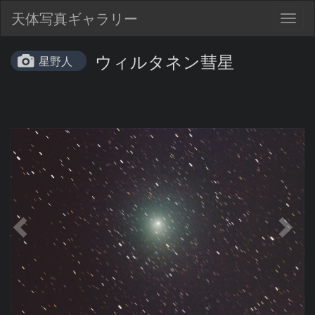
天体写真ギャラリー
Togg
navig
ウィルタネン彗星
星野人