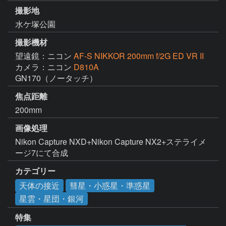
撮影地
水ケ塚公園
撮影機材
望遠鏡：ニコン
AF-S NIKKOR 200mm f/2G ED VR II
カメラ：ニコン
D810A
GN170（ノータッチ）
焦点距離
200mm
画像処理
Nikon Capture NXD+Nikon Capture NX2+ステライメ
ージ7にて合成
カテゴリー
天体の接近
彗星・小惑星・準惑星
星雲・星団・銀河
特集