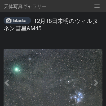
天体写真ギャラリー
Togg
navig
12月18日未明のウィルタ
takaoka
ネン彗星&M45