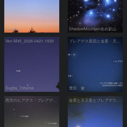
takaoka
ShadowMountain改め影山
Ven-M45_2026-0421-1930
プレアデス星団と金星・天王星の接近 2026/4/25
Sugita_7chome
豊田 敏
西空のヒアデス・プレアデス星団と金星(-3.9等)・天王星(5.8等) (2026/04/21)
金星と天王星とプレアデス星団の接近