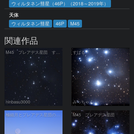
ウィルタネン彗星（46P）（2018～2019年）
天体
ウィルタネン彗星
46P
M45
関連作品
M45 プレアデス星団 すばる
すばる
ninbasu3000
みっちゃん
極細月とプレアデス星団の接近
M45 プレアデス星団