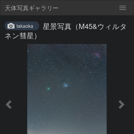
天体写真ギャラリー
Togg
navig
星景写真（M45&ウィルタ
takaoka
ネン彗星）