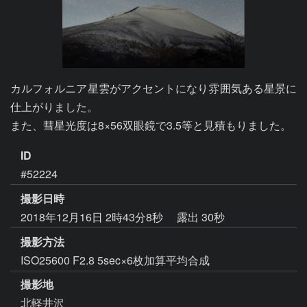
カルフォルニア星雲がアクセントになり雰囲気ある星景に
仕上がりました。

また、彗星光度は8×56双眼鏡で3.5等と見積もりました。
ID
#52224
撮影日時
2018年12月16日 2時43分8秒
露出 30秒
撮影方法
ISO25600 F2.8 5sec×6枚加算平均合成
撮影地
北軽井沢