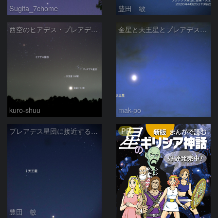
Sugita_7chome
豊田 敏
西空のヒアデス・プレアデス星団と金星(-3.9等)・天王星(5.8等) (2026/04/21)
金星と天王星とプレアデス星団の接近
kuro-shuu
mak-po
PR
プレアデス星団に接近する金星と天王星 2026/4/21
豊田 敏