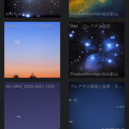
みっちゃん
ShadowMountain改め影山
極細月とプレアデス星団の接近
M45 プレアデス星団
takaoka
ShadowMountain改め影山
Ven-M45_2026-0421-1930
プレアデス星団と金星・天王星の接近 2026/4/25