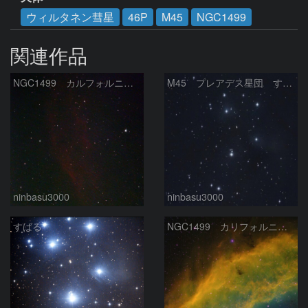
ウィルタネン彗星
46P
M45
NGC1499
関連作品
NGC1499 カルフォルニア星雲
M45 プレアデス星団 すばる
ninbasu3000
ninbasu3000
すばる
NGC1499 カリフォルニア星雲