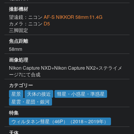
撮影機材
望遠鏡：ニコン
AF-S NIKKOR 58mm f/1.4G
カメラ：ニコン
D5
三脚固定
焦点距離
58mm
画像処理
Nikon Capture NXD+Nikon Capture NX2+ステライメ
ージ7にて合成
カテゴリー
星景
天体の接近
彗星・小惑星・準惑星
星雲・星団・銀河
特集
ウィルタネン彗星（46P）（2018～2019年）
天体