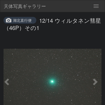
天体写真ギャラリー
Togg
navig
12/14 ウィルタネン彗星
湖北直行便
（46P）その1