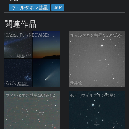
ウィルタネン彗星
46P
関連作品
C/2020 F3（NEOWISE）の大きさを比較（180mmレンズ）
ウィルタネン彗星：2019/5/7
ろどすた
新井優
ウィルタネン彗星:2019/4/2
46P（ウィルタネン彗星）