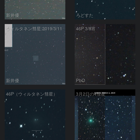
新井優
ろどすた
ウィルタネン彗星:2019/3/11
46P 3/8宵
新井優
PbO
46P（ウィルタネン彗星）
3月2日の4彗星