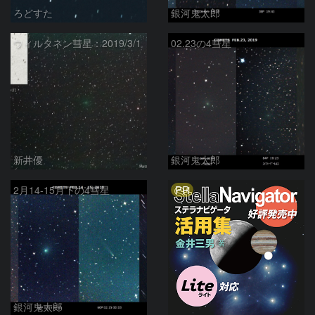
ろどすた
銀河鬼太郎
ウィルタネン彗星：2019/3/1
02.23の4彗星
新井優
銀河鬼太郎
PR
2月14-15月下の4彗星
銀河鬼太郎