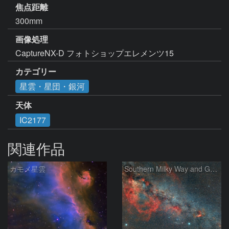
焦点距離
300mm
画像処理
CaptureNX-D フォトショップエレメンツ15
カテゴリー
星雲・星団・銀河
天体
IC2177
関連作品
カモメ星雲
Southern Milky Way and Gum Nebula