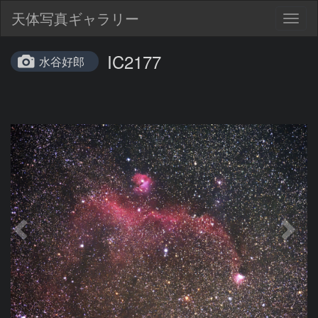
天体写真ギャラリー
Togg
navig
IC2177
水谷好郎