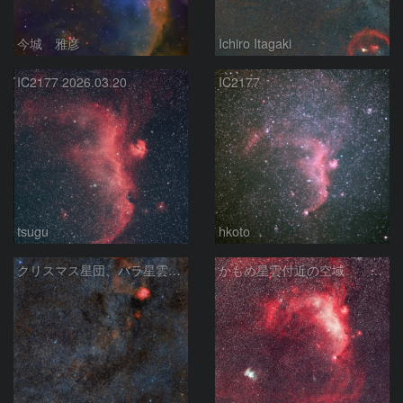
今城 雅彦
Ichiro Itagaki
IC2177 2026.03.20
IC2177
tsugu
hkoto
クリスマス星団、バラ星雲からかもめ星雲付近の星空
かもめ星雲付近の空域 251219