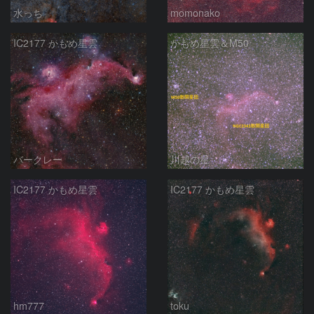
水っち
momonako
IC2177 かもめ星雲
かもめ星雲＆M50
バークレー
川越の星
IC2177 かもめ星雲
IC2177 かもめ星雲
hm777
toku