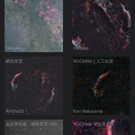
takaoka
medaka
網状星雲
NGC6992と人工衛星
Alricha33
Ken.Nakayama
超新星残骸、網状星雲 (NGC6960)
NGC6960 網状星雲