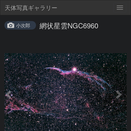
天体写真ギャラリー
Togg
navig
網状星雲NGC6960
小次郎