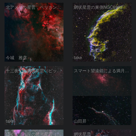
北アメリカ星雲，ペリカン星雲，サドル付近，クレセント星雲，網状星雲・・・etc
網状星雲の東側NGC6992
今城 雅彦
take
十三夜での網状星雲（ピッカリングの三角）
スマート望遠鏡による満月下の星雲（M16,NGC6960）
take
山田昇
はくちょう座の散光星雲（１００ｍｍ）
網状星雲