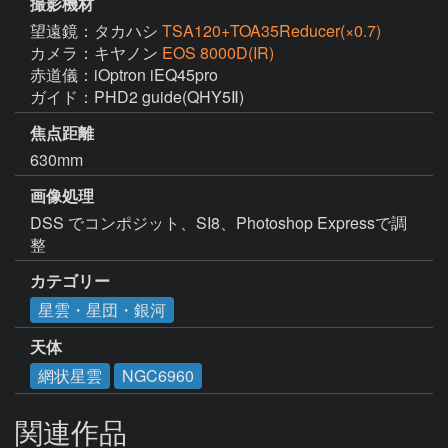
撮影機材
望遠鏡：タカハシ
TSA120+TOA35Reducer(×0.7)
カメラ：キヤノン
EOS 8000D(IR)
赤道儀：iOptron iEQ45pro

ガイド：PHD2 guide(QHY5Ⅱ)
焦点距離
630mm
画像処理
DSS でコンポジット、SI8、Photoshop Expressで調
整
カテゴリー
星雲・星団・銀河
天体
網状星雲
NGC6960
関連作品