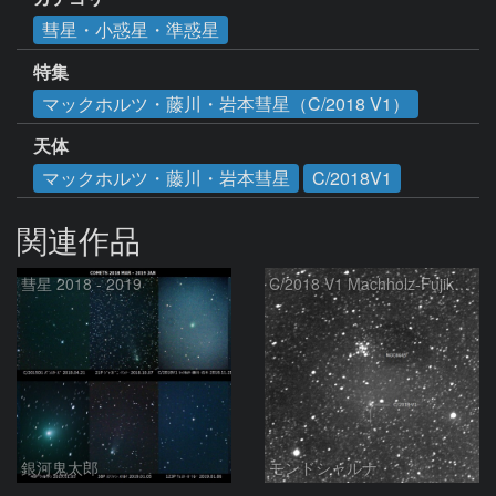
彗星・小惑星・準惑星
特集
マックホルツ・藤川・岩本彗星（C/2018 V1）
天体
マックホルツ・藤川・岩本彗星
C/2018V1
関連作品
彗星 2018 - 2019
C/2018 V1 Machholz-Fujikawa-Iwamoto and NGC6649
銀河鬼太郎
モンドシャルナ