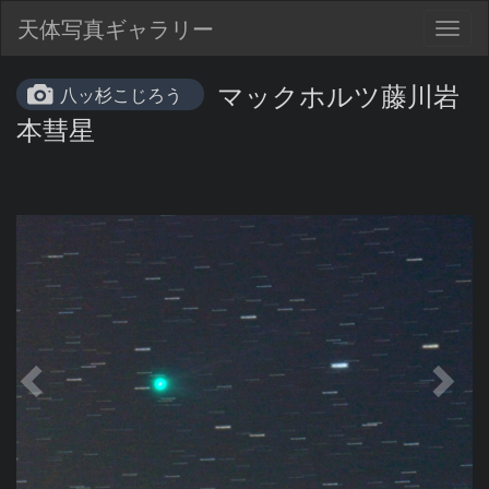
天体写真ギャラリー
Togg
navig
マックホルツ藤川岩
八ッ杉こじろう
本彗星