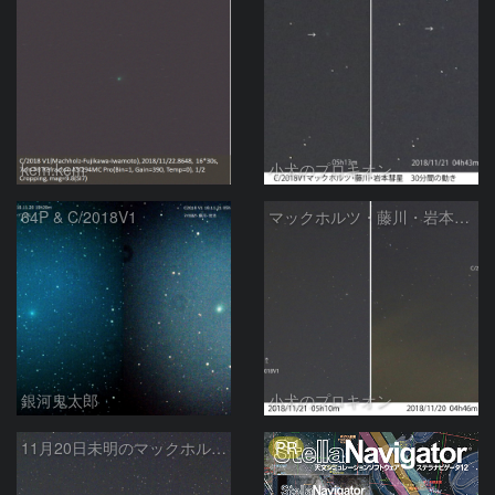
kem.kem
小犬のプロキオン
64P & C/2018V1
マックホルツ・藤川・岩本彗星、1日の動き
銀河鬼太郎
小犬のプロキオン
PR
11月20日未明のマックホルツ・藤川・岩本彗星