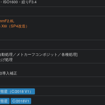
SO1600・絞りF3.4
mmF2.8L
ss X6i（SP4改造）
自動処理／メトカーフコンポジット／各種処理]

仕上げ処理
動導入補正
（C/2018 V1）
本彗星
C/2018V1