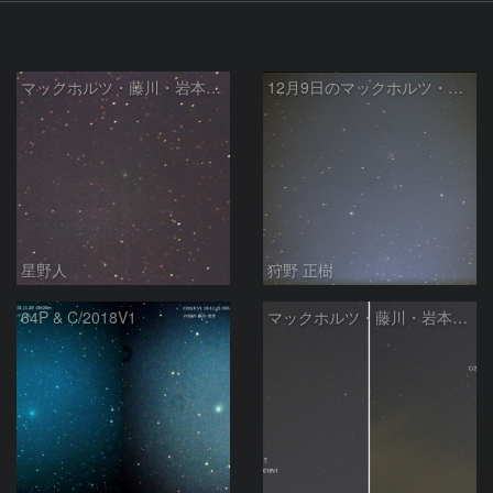
マックホルツ・藤川・岩本彗星
12月9日のマックホルツ・藤川・岩本彗星 (C/2018 V1)
星野人
狩野 正樹
64P & C/2018V1
マックホルツ・藤川・岩本彗星、1日の動き