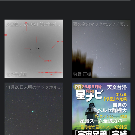
夕空低く 2018V1 Machholz・藤川・岩本彗星
西の空のマックホルツ・藤川・岩本彗星 (C/2018 V1)
北の子猫座
狩野 正樹
PR
11月20日未明のマックホルツ・藤川・岩本彗星