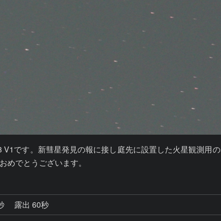
）によるC/2018 V1です。新彗星発見の報に接し庭先に設置した
おめでとうございます。
5秒
露出 60秒