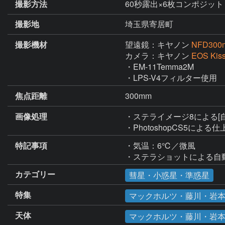
撮影方法
60秒露出×6枚コンポジット・I
撮影地
埼玉県寄居町
撮影機材
望遠鏡：キヤノン
NFD300
カメラ：キヤノン
EOS Ki
・EM-11Temma2M

・LPS-V4フィルター使用
焦点距離
300mm
画像処理
・ステライメージ8による[
・PhotoshopCS5による
特記事項
・気温：6℃／微風

・ステラショットによる自
カテゴリー
彗星・小惑星・準惑星
特集
マックホルツ・藤川・岩本彗星
天体
マックホルツ・藤川・岩