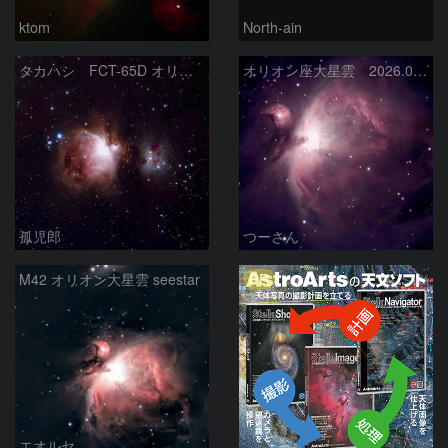
ktom
North-ain
タカハシ FCT-65D オリオン大星雲
オリオン座大星雲 2026.01.13
孤児郎
つーさん
PR
M42 オリオン大星雲 seestar
エオルセ