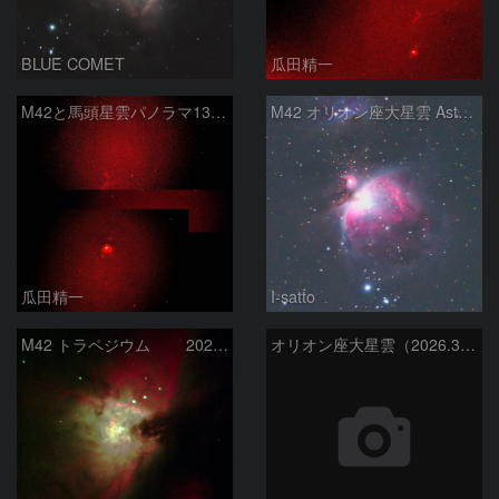
BLUE COMET
瓜田精一
M42と馬頭星雲パノラマ135mm
M42 オリオン座大星雲 AstroTracer Type3の威力
瓜田精一
I-satto
M42 トラペジウム 2026-3-14
オリオン座大星雲（2026.3.15）