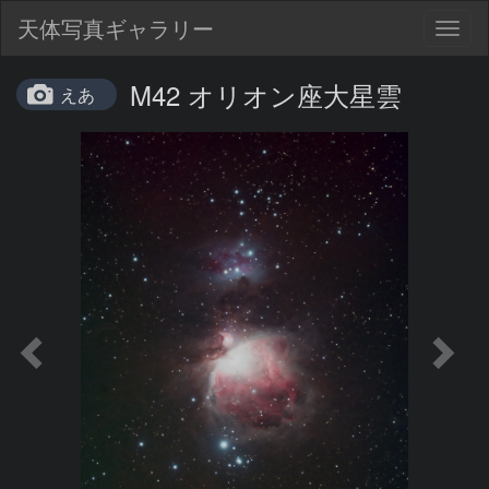
天体写真ギャラリー
Togg
navig
M42 オリオン座大星雲
えあ