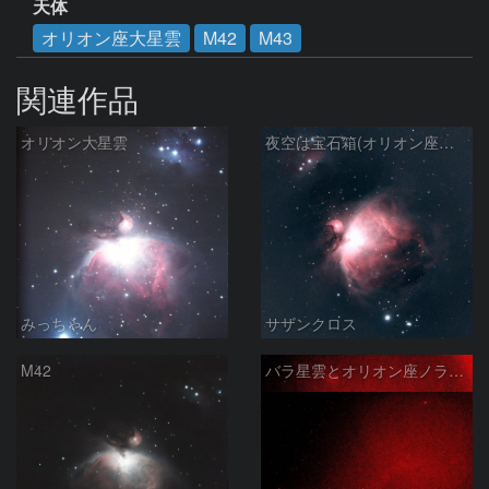
天体
オリオン座大星雲
M42
M43
関連作品
オリオン大星雲
夜空は宝石箱(オリオン座大星雲 M42) Seestar50
みっちゃん
サザンクロス
M42
バラ星雲とオリオン座ノラマ50mm