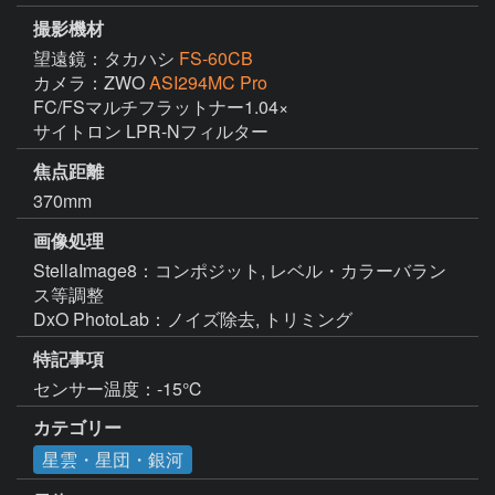
撮影機材
望遠鏡：タカハシ
FS-60CB
カメラ：ZWO
ASI294MC Pro
FC/FSマルチフラットナー1.04×

サイトロン LPR-Nフィルター
焦点距離
370mm
画像処理
StellaImage8：コンポジット, レベル・カラーバラン
ス等調整

DxO PhotoLab：ノイズ除去, トリミング
特記事項
センサー温度：-15℃
カテゴリー
星雲・星団・銀河