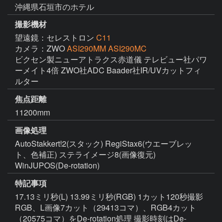
沖縄県石垣市のホテル
撮影機材
望遠鏡：セレストロン
C11
カメラ：ZWO
ASI290MM ASI290MC
ビクセン製ニューアトラクス赤道儀 テレビュー社パワ
ーメイト4倍 ZWO社ADC Baader社IR/UVカットフィ
ルター
焦点距離
11200mm
画像処理
AutoStakkert!2(スタック) RegiStax6(ウエーブレッ
ト、色補正) ステライメージ8(画像復元) 
WinJUPOS(De-rotation)
特記事項
17.13ミリ秒(L) 13.99ミリ秒(RGB) 1カット120秒撮影 
RGB、L画像7カット（29413コマ）、RGB4カット
（20575コマ）をDe-rotation処理 撮影時刻はDe-