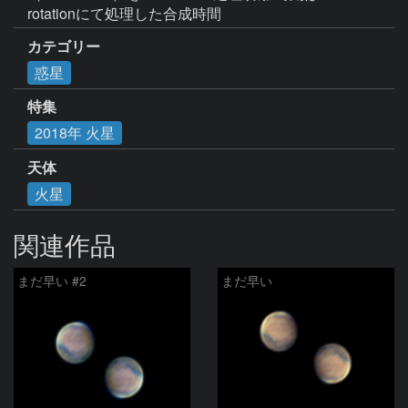
rotationにて処理した合成時間
カテゴリー
惑星
特集
2018年 火星
天体
火星
関連作品
まだ早い #2
まだ早い