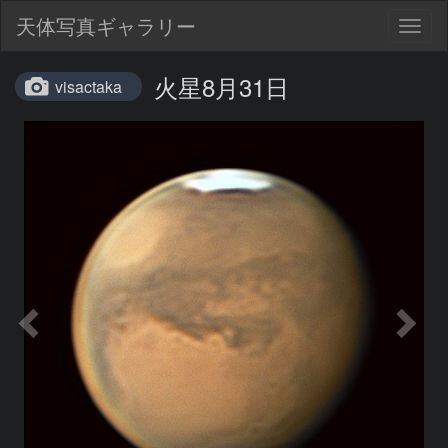
天体写真ギャラリー
Togg
navig
火星8月31日
visactaka