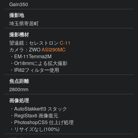
Gain350
撮影地
埼玉県寄居町
撮影機材
望遠鏡：セレストロン
C-11
カメラ：ZWO
ASI290MC
・EM-11Temma2M

・Or18mmによる拡大撮影

・IR82フィルター使用
焦点距離
2800mm
画像処理
・AutoStakkert!3 スタック

・RegiStax6 画像復元

・PhotoshopCS5 仕上げ処理

・リサイズなし(100%)