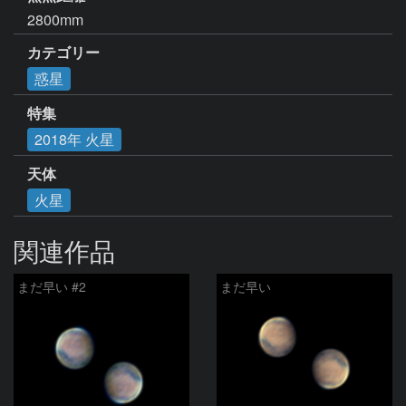
2800mm
カテゴリー
惑星
特集
2018年 火星
天体
火星
関連作品
まだ早い #2
まだ早い