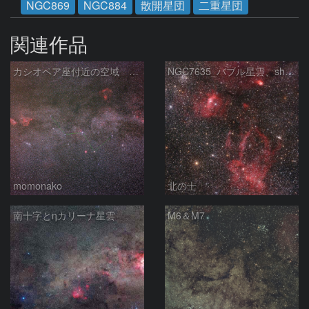
NGC869
NGC884
散開星団
二重星団
関連作品
カシオペア座付近の空域 260720
NGC7635_バブル星雲、sh2-157_くわがた星雲
momonako
北の士
南十字とηカリーナ星雲
M6＆M7