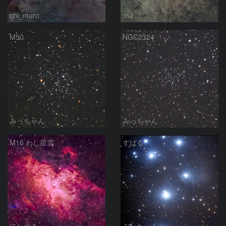
chi_muro
ｍ2
M50
NGC2324
みっちゃん
みっちゃん
M16 わし星雲
すばる
ほしすき
みっちゃん