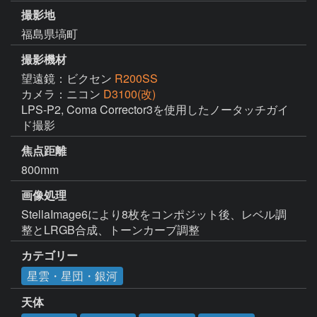
撮影地
福島県塙町
撮影機材
望遠鏡：ビクセン
R200SS
カメラ：ニコン
D3100(改)
LPS-P2, Coma Corrector3を使用したノータッチガイ
ド撮影
焦点距離
800mm
画像処理
StellaImage6により8枚をコンポジット後、レベル調
整とLRGB合成、トーンカーブ調整
カテゴリー
星雲・星団・銀河
天体