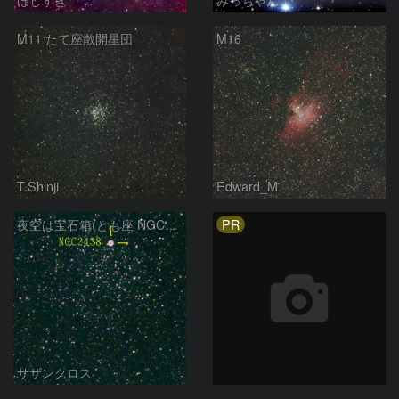
M11 たて座散開星団
M16
T.Shinji
Edward_M
PR
夜空は宝石箱(とも座 NGC2438) Seestar50
サザンクロス