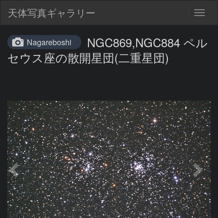
天体写真ギャラリー
Togg
navig
NGC869,NGC884 ペル
Nagareboshi
セウス座の散開星団(二重星団)