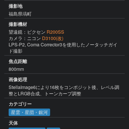
撮影地
福島県塙町
撮影機材
望遠鏡：ビクセン
R200SS
カメラ：ニコン
D3100(改)
LPS-P2, Coma Corrector3を使用したノータッチガイ
ド撮影
焦点距離
800mm
画像処理
StellaImage6により16枚をコンポジット後、レベル調
整とLRGB合成、トーンカーブ調整
カテゴリー
星雲・星団・銀河
天体