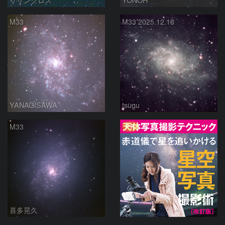
M33
M33 2025.12.16
YANAGISAWA
tsugu
PR
M33
喜多晃久