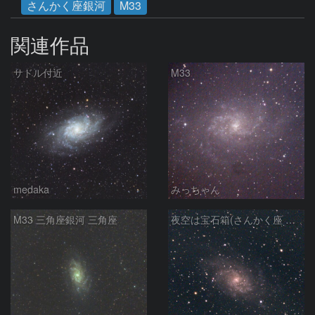
さんかく座銀河
M33
関連作品
サドル付近
M33
medaka
みっちゃん
M33 三角座銀河 三角座
夜空は宝石箱(さんかく座 M33) Seestar50