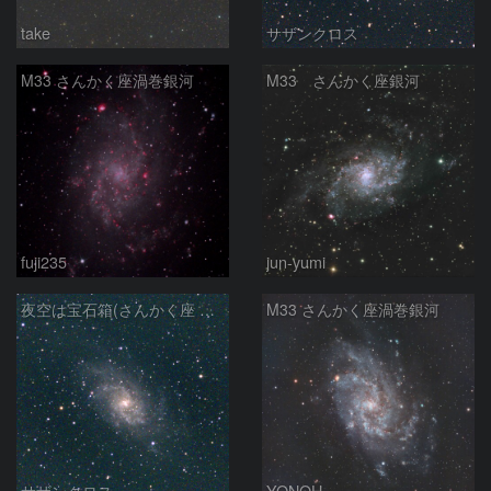
take
サザンクロス
M33 さんかく座渦巻銀河
M33 さんかく座銀河
fuji235
jun-yumi
夜空は宝石箱(さんかく座 M33) Seestar50
M33 さんかく座渦巻銀河
サザンクロス
YONOH