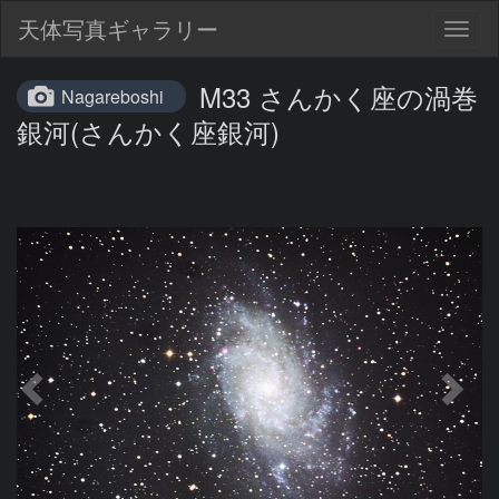
天体写真ギャラリー
Togg
navig
M33 さんかく座の渦巻
Nagareboshi
銀河(さんかく座銀河)