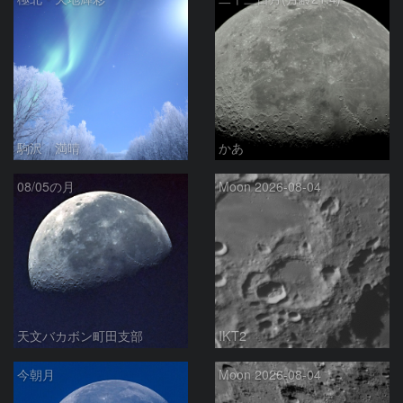
駒沢 満晴
かあ
08/05の月
Moon 2026-08-04
天文バカボン町田支部
IKT2
今朝月
Moon 2026-08-04