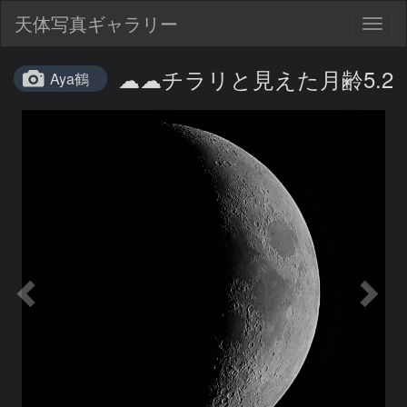
天体写真ギャラリー
Togg
navig
☁☁チラリと見えた月齢5.2
Aya鶴