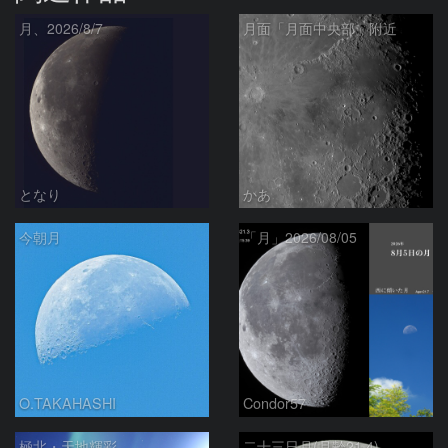
月、2026/8/7
月面「月面中央部」附近
となり
かあ
今朝月
「月」2026/08/05
O.TAKAHASHI
Condor57
極北・天地輝彩
二十三日月(月齢21.4)