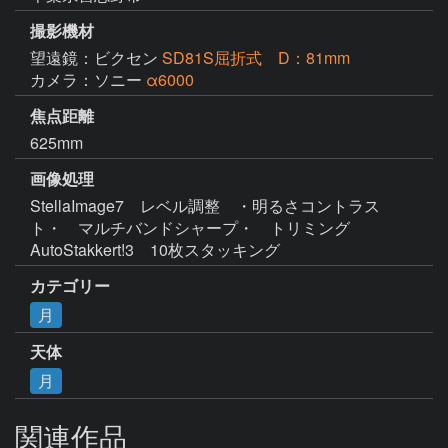
撮影機材
望遠鏡：ビクセン
SD81S屈折式 D：81mm
カメラ：ソニー
α6000
焦点距離
625mm
画像処理
StellaImage7　レベル調整　・明るさコントラス
ト・　マルチバンドシャープ・　トリミング

AutoStakkert!3　10枚スタッキング
カテゴリー
月
天体
月
関連作品