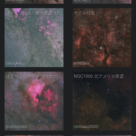
はくちょう座の散光星雲（１００ｍｍ）
サドル付近
takaoka
medaka
はくちょう座デネブ付近の空域 260720
NGC7000 北アメリカ星雲
momonako
ninbasu3000