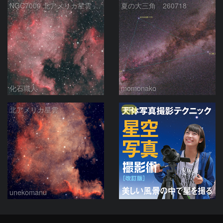
NGC7000 北アメリカ星雲 IC5067~5070 ペリカン星雲 はくちょう座
夏の大三角 260718
化石職人
momonako
PR
北アメリカ星雲
unekomanu