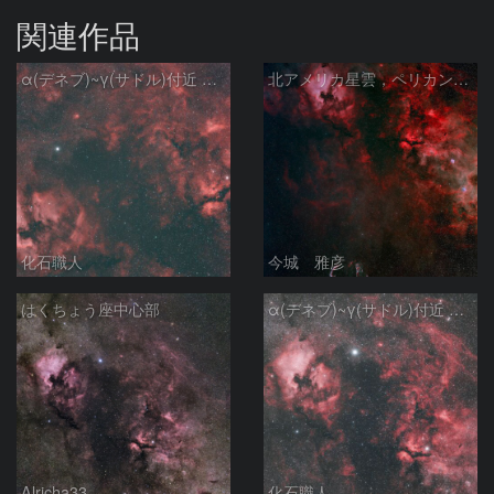
関連作品
α(デネブ)~γ(サドル)付近 NGC7000 北アメリカ星雲 IC5067~5070 ペリカン星雲 Sh2-112 はくちょう座
北アメリカ星雲，ペリカン星雲，サドル付近，クレセント星雲，網状星雲・・・etc
化石職人
今城 雅彦
はくちょう座中心部
α(デネブ)~γ(サドル)付近 NGC7000 北アメリカ星雲 IC5067~5070 ペリカン星雲 はくちょう座
Alricha33
化石職人