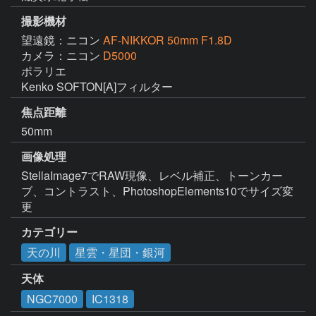
撮影機材
望遠鏡：ニコン
AF-NIKKOR 50mm F1.8D
カメラ：ニコン
D5000
ポラリエ

Kenko SOFTON[A]フィルター
焦点距離
50mm
画像処理
StellaImage7でRAW現像、レベル補正、トーンカー
ブ、コントラスト、PhotoshopElements10でサイズ変
更
カテゴリー
天の川
星雲・星団・銀河
天体
NGC7000
IC1318