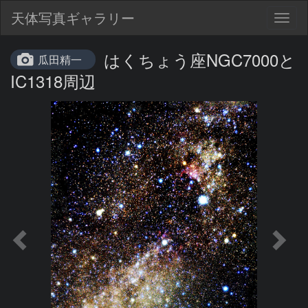
天体写真ギャラリー
Togg
navig
はくちょう座NGC7000と
瓜田精一
IC1318周辺