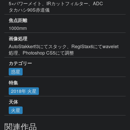
5×パワーメイト、IRカットフィルター、ADC

タカハシ90S赤道儀
焦点距離
1000mm
画像処理
AutoStakkert!3にてスタック、RegiStax6にてwavelet
処理、Photoshop CS5にて調整
カテゴリー
惑星
特集
2018年 火星
天体
火星
関連作品