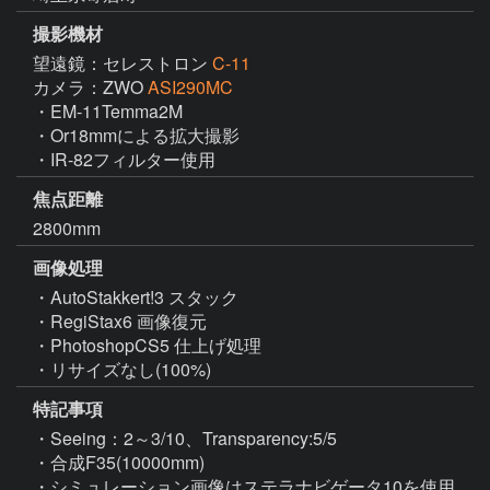
撮影機材
望遠鏡：セレストロン
C-11
カメラ：ZWO
ASI290MC
・EM-11Temma2M

・Or18mmによる拡大撮影

・IR-82フィルター使用
焦点距離
2800mm
画像処理
・AutoStakkert!3 スタック

・RegiStax6 画像復元

・PhotoshopCS5 仕上げ処理

・リサイズなし(100%)
特記事項
・Seeing：2～3/10、Transparency:5/5

・合成F35(10000mm)

・シミュレーション画像はステラナビゲータ10を使用