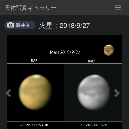
天体写真ギャラリー
Togg
navig
火星：2018/9/27
新井優