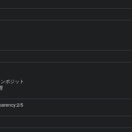
ンポジット



rency:2/5
