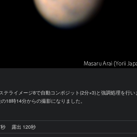
像にステライメージ8で自動コンポジット(2分×3)と強調処理を行い
の18時14分からの撮影になりました。
7秒
露出 120秒