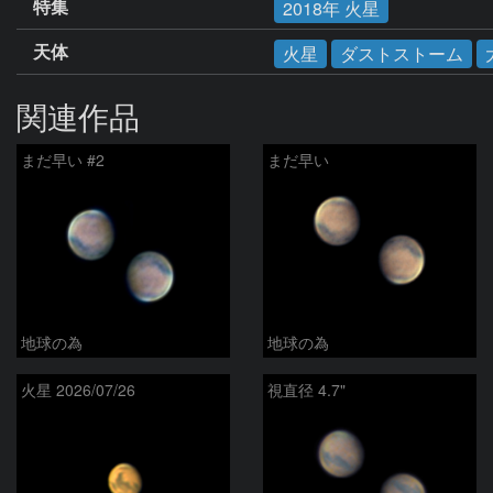
特集
2018年 火星
天体
火星
ダストストーム
関連作品
まだ早い #2
まだ早い
地球の為
地球の為
火星 2026/07/26
視直径 4.7"