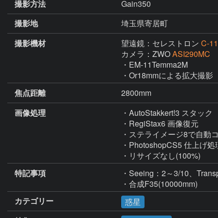
撮影方法
Gain350
撮影地
埼玉県寄居町
撮影機材
望遠鏡：セレストロン
C-11
カメラ：ZWO
ASI290MC
・EM-11Temma2M

・Or18mmによる拡大撮影
焦点距離
2800mm
画像処理
・AutoStakkert!3 スタック

・RegiStax6 画像復元

・ステライメージ8で自動コ
・PhotoshopCS5 仕上げ処理
・リサイズなし(100%)
特記事項
・Seeing：2～3/10、Transpa
・合成F35(10000mm)
カテゴリー
惑星