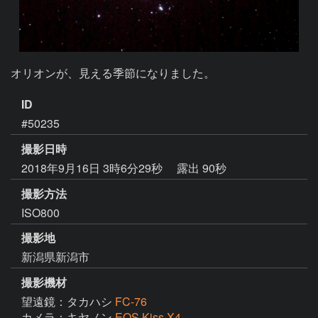
オリオンが、見える季節になりました。
ID
#50235
撮影日時
2018年9月16日 3時6分29秒
露出 90秒
撮影方法
ISO800
撮影地
新潟県新潟市
撮影機材
望遠鏡：タカハシ
FC-76
カメラ：キヤノン
EOS Kiss X4