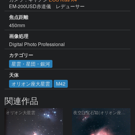
EM-200USD赤道儀　レデューサー
焦点距離
450mm
画像処理
Digital Photo Professional
カテゴリー
星雲・星団・銀河
天体
オリオン座大星雲
M42
関連作品
オリオン大星雲
夜空は宝石箱(オリオン座大星雲 M42) Seestar50