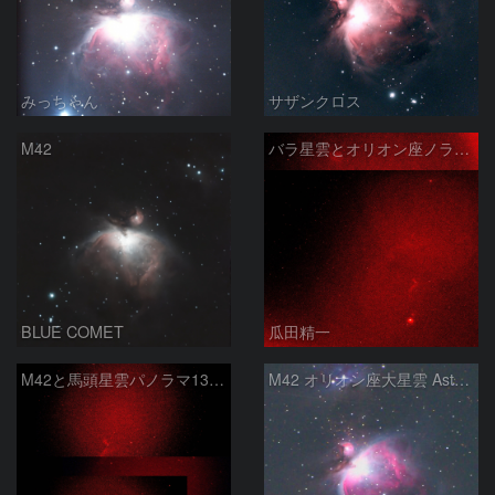
みっちゃん
サザンクロス
M42
バラ星雲とオリオン座ノラマ50mm
BLUE COMET
瓜田精一
M42と馬頭星雲パノラマ135mm
M42 オリオン座大星雲 AstroTracer Type3の威力