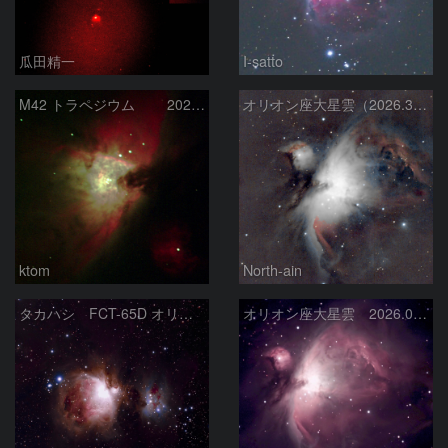
瓜田精一
I-satto
M42 トラペジウム 2026-3-14
オリオン座大星雲（2026.3.15）
ktom
North-ain
タカハシ FCT-65D オリオン大星雲
オリオン座大星雲 2026.01.13