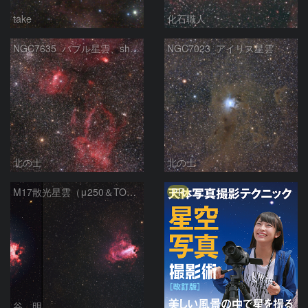
take
化石職人
NGC7635_バブル星雲、sh2-157_くわがた星雲
NGC7023_アイリス星雲
北の士
北の士
PR
M17散光星雲（μ250＆TOA130）
谷 明