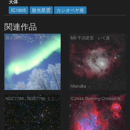
天体
IC1805
散光星雲
カシオペヤ座
関連作品
霧氷狭間のブレイクアップ
M8 干潟星雲 いて座
駒沢 満晴
hltanaka
NGC7788 , NGC7790 ミニ二重星団
IC2944 Running Chicken Nebula