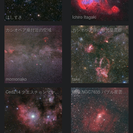
ほしすき
Ichiro Itagaki
カシオペア座付近の空域 260720
カシオペア座の散光星雲群
momonako
take
Ced214 クエスチョンマーク星雲の“心臓部”
M52 NGC7635 バブル星雲 Sh2-159 カシオペア座