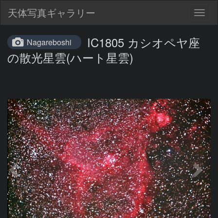
天体写真ギャラリー
Togg
navig
IC1805 カシオペヤ座
Nagareboshi
の散光星雲(ハート星雲)