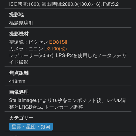
ISO感度:1600, 露出時間:2880.0(180.0×16), F値:5.2
撮影地
福島県塙町
撮影機材
望遠鏡：ビクセン
ED81SⅡ
カメラ：ニコン
D3100(改)
レデューサー(×0.67), LPS-P2を使用したノータッチガ
イド撮影
焦点距離
418mm
画像処理
StellaImage6により16枚をコンポジット後、レベル調
整とLRGB合成, トーンカーブ調整
カテゴリー
星雲・星団・銀河