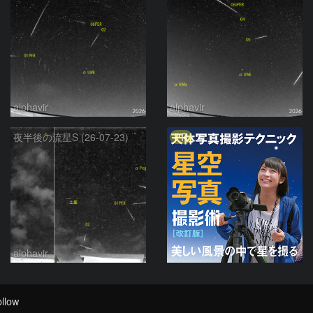
alphavir
alphavir
PR
夜半後の流星S (26-07-23)
alphavir
llow