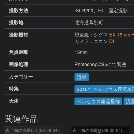
撮影方法
ISO3200、F4、固定撮影
撮影地
北海道幕別町
撮影機材
望遠鏡：シグマ
EX 15mm F
カメラ：ニコン
Df
焦点距離
15mm
画像処理
PhotoshopCS5にて調整
カテゴリー
流星
特集
2018年 ペルセウス座流星
天体
ペルセウス座流星群
流
関連作品
夜半前の流星E-1 (26-08-04)
夜半前の流星N (26-08-04)