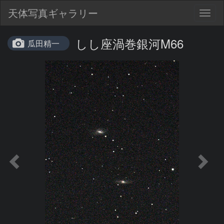
天体写真ギャラリー
Togg
navig
しし座渦巻銀河M66
瓜田精一