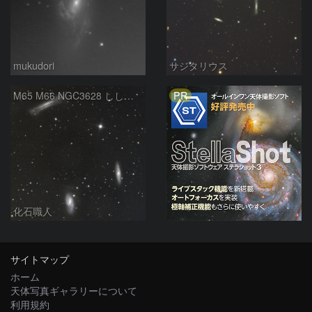
mukudori
サジタリウス
PR
M65 M66 NGC3628 しし座トリオ銀河 しし座
化石職人
サイトマップ
ホーム
天体写真ギャラリーについて
利用規約