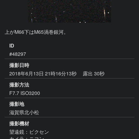
上がM66下はM65渦巻銀河。
ID
#48297
撮影日時
2018年6月13日 21時16分13秒
露出 30秒
撮影方法
F7.7 ISO3200
撮影地
滋賀県北小松
撮影機材
望遠鏡：ビクセン
カメラ：ニコン