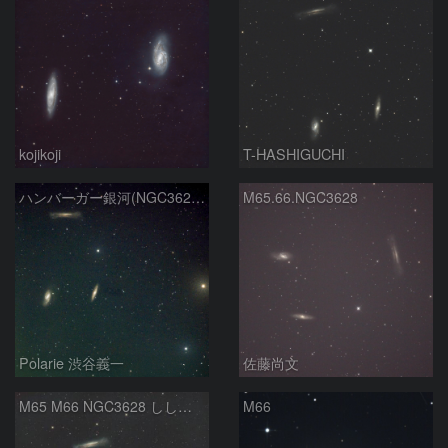
kojikoji
T-HASHIGUCHI
ハンバーガー銀河(NGC3628) M66 M65
M65.66.NGC3628
Polarie 渋谷義一
佐藤尚文
M65 M66 NGC3628 しし座のトリオ
M66