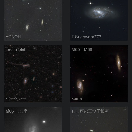
YONOH
T.Sugawara777
Leo Triplet
M65・M66
バークレー
kuma-
M66 しし座
しし座の三つ子銀河