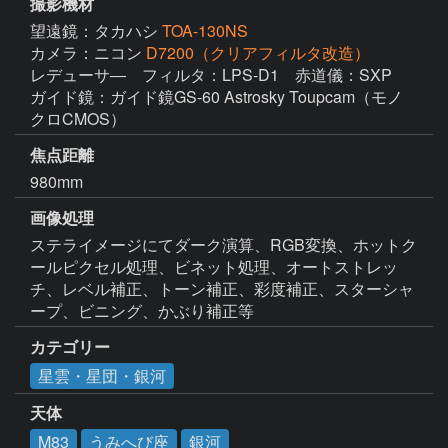
撮影機材
望遠鏡：タカハシ
TOA-130NS
カメラ：ニコン
D7200（クリアフィルタ改造）
レデューサ―　フィルタ：LPS-D1　赤道儀：SXP　
ガイド鏡：ガイド鏡GS-60 Astrosky Toupcam（モノ
クロCMOS）
焦点距離
980mm
画像処理
ステライメージにてダーク演算、RGB変換、ホットク
ールピクセル処理、ビネット処理、オートストレッ
チ、レベル補正、トーン補正、彩度補正、スターシャ
ープ、ビニング、かぶり補正等
カテゴリー
星雲・星団・銀河
天体
M83
うみへび座
銀河