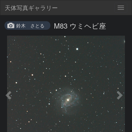
天体写真ギャラリー
Togg
navig
M83 ウミヘビ座
鈴木 さとる