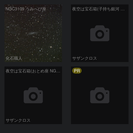
NGC3109 うみへび座
夜空は宝石箱(子持ち銀河 M51) Seestar50
化石職人
サザンクロス
PR
夜空は宝石箱(おとめ座 NGC5746) Seestar50
サザンクロス