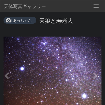
天体写真ギャラリー
Togg
navig
天狼と寿老人
あっちゃん