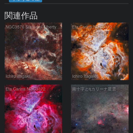
関連作品
NGC3576 Statue of Liberty Nebula ＆ Gum37 Southern Tadpoles
Eta Carina NGC3372
Ichiro Itagaki
Ichiro Itagaki
Eta Carina NGC3372
南十字とηカリーナ星雲