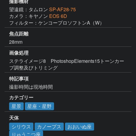
撮影機材
望遠鏡：タムロン
SP-AF28-75
カメラ：キヤノン
EOS 6D
フィルター：ケンコープロソフトンA（W）
焦点距離
28mm
画像処理
ステライメージ8　PhotoshopElements15トーンカー
ブ調整及びトリミング
特記事項
撮影時間は現地時間
カテゴリー
星景
星座・星野
天体
シリウス
カノープス
おおいぬ座
りゅうこつ座