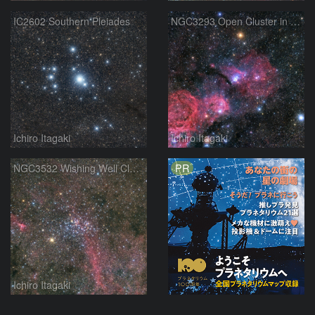
IC2602 Southern Pleiades
NGC3293 Open Cluster in Carina
Ichiro Itagaki
Ichiro Itagaki
PR
NGC3532 Wishing Well Cluster
Ichiro Itagaki