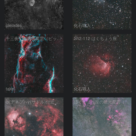
pleiades
化石職人
十三夜での網状星雲（ピッカリングの三角）
Sh2-112 はくちょう座
take
化石職人
α(デネブ)~γ(サドル)付近 NGC7000 北アメリカ星雲 IC5067~5070 ペリカン星雲 はくちょう座
はくちょう座の散光星雲（１００ｍｍ）