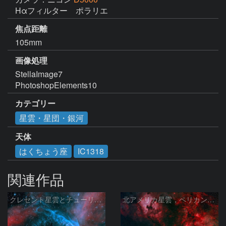
Hαフィルター　ポラリエ
焦点距離
105mm
画像処理
StellaImage7

PhotoshopElements10
カテゴリー
星雲・星団・銀河
天体
はくちょう座
IC1318
関連作品
クレセント星雲とチューリップ星雲の真ん中あたりにある星雲 NGC6883 ???
北アメリカ星雲，ペリカン星雲，サドル付近，クレセント星雲，網状星雲・・・etc