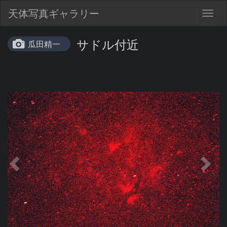
天体写真ギャラリー
Togg
navig
サドル付近
瓜田精一