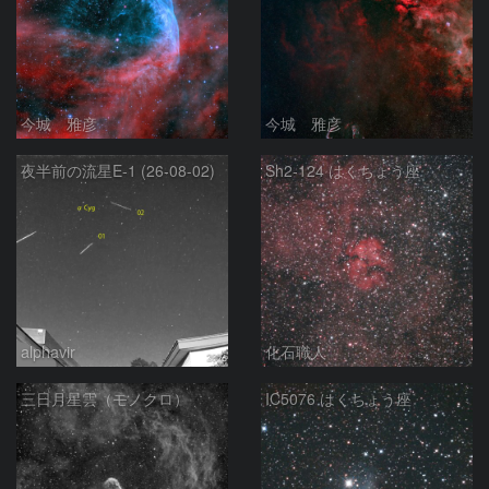
今城 雅彦
今城 雅彦
夜半前の流星E-1 (26-08-02)
Sh2-124 はくちょう座
alphavir
化石職人
三日月星雲（モノクロ）
IC5076 はくちょう座