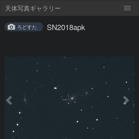
天体写真ギャラリー
Togg
navig
SN2018apk
ろどすた