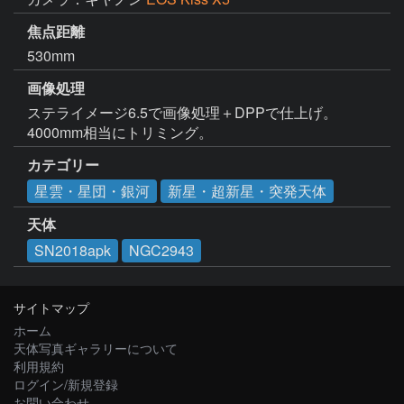
焦点距離
530mm
画像処理
ステライメージ6.5で画像処理＋DPPで仕上げ。

4000mm相当にトリミング。
カテゴリー
星雲・星団・銀河
新星・超新星・突発天体
天体
SN2018apk
NGC2943
サイトマップ
ホーム
天体写真ギャラリーについて
利用規約
ログイン/新規登録
お問い合わせ