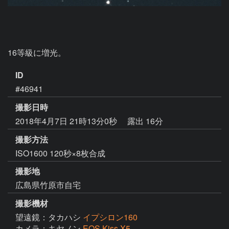
16等級に増光。
ID
#46941
撮影日時
2018年4月7日 21時13分0秒
露出 16分
撮影方法
ISO1600 120秒×8枚合成
撮影地
広島県竹原市自宅
撮影機材
望遠鏡：タカハシ
イプシロン160
カメラ：キヤノン
EOS Kiss X5