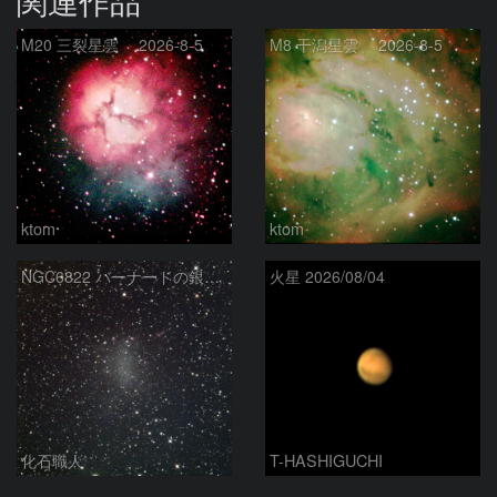
M20 三裂星雲 2026-8-5
M8 干潟星雲 2026-8-5
ktom
ktom
NGC6822 バーナードの銀河 いて座
火星 2026/08/04
化石職人
T-HASHIGUCHI