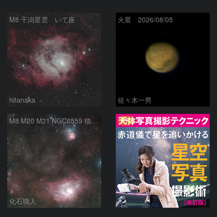
M8 干潟星雲 いて座
火星 2026/08/05
hltanaka
佐々木一男
PR
M8 M20 M21 NGC6559 猫の手星雲 いて座
化石職人