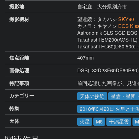
撮影地
自宅庭 大分県別府市
撮影機材
望遠鏡：タカハシ
SKY90
カメラ：キヤノン
EOS Kiss 
Astronomik CLS CCD EOS C
Takahashi EM200(AGS-1L)

Takahashi FC60(D60f
焦点距離
407mm
画像処理
DSS(L32D28F60DF60B80)
特記事項
前回処理した画像が、見返
カテゴリー
天体の接近
星雲・星団
特集
2018年3月20日 火星
天体
火星
M8
干潟星雲
M
関連作品