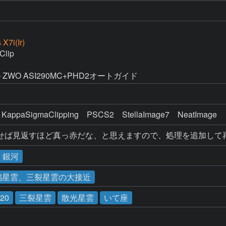
X7i(Ir)
lip

500)＋ZWO ASI290MC+PHD2オートガイド
 KappaSigmaClipping　PSCS2　StellaImage7　NeatImage
せば見返すほど真っ赤だな、と思えますので、処理を追加して
・銀河
と干潟星雲、三裂星雲の大接近
20
三裂星雲
散光星雲
いて座