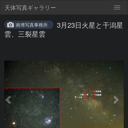
天体写真ギャラリー
Togg
navig
3月23日火星と干潟星
南博写真事務所
雲、三裂星雲