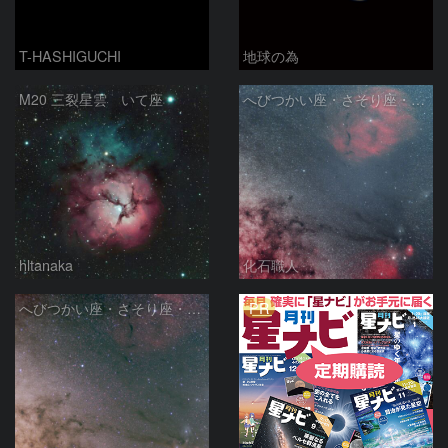
T-HASHIGUCHI
地球の為
M20 三裂星雲 いて座
へびつかい座・さそり座・いて座と天の川
hltanaka
化石職人
PR
へびつかい座・さそり座・いて座と天の川