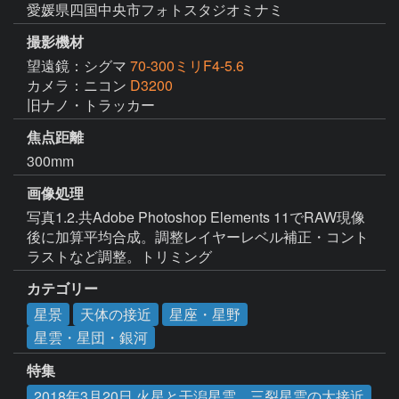
愛媛県四国中央市フォトスタジオミナミ
撮影機材
望遠鏡：シグマ
70-300ミリF4-5.6
カメラ：ニコン
D3200
旧ナノ・トラッカー
焦点距離
300mm
画像処理
写真1.2.共Adobe Photoshop Elements 11でRAW現像
後に加算平均合成。調整レイヤーレベル補正・コント
ラストなど調整。トリミング
カテゴリー
星景
天体の接近
星座・星野
星雲・星団・銀河
特集
2018年3月20日 火星と干潟星雲、三裂星雲の大接近