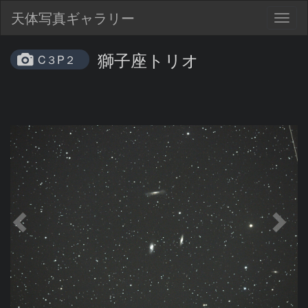
天体写真ギャラリー
Togg
navig
獅子座トリオ
C３P２