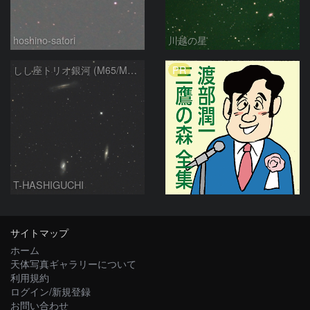
hoshino-satori
川越の星
PR
しし座トリオ銀河 (M65/M66/NGC3628) 2026/05/11
T-HASHIGUCHI
サイトマップ
ホーム
天体写真ギャラリーについて
利用規約
ログイン/新規登録
お問い合わせ