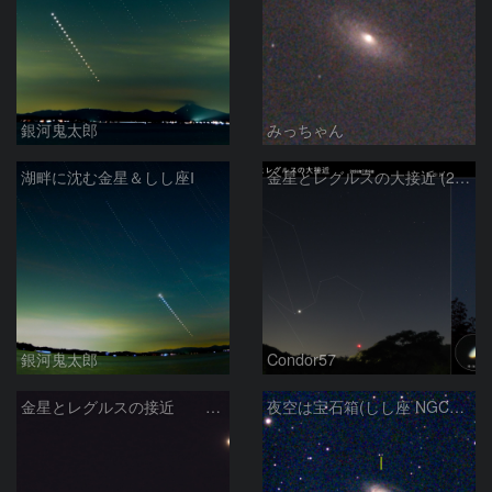
銀河鬼太郎
みっちゃん
湖畔に沈む金星＆しし座Ⅰ
金星とレグルスの大接近 (2026/07/09)
銀河鬼太郎
Condor57
金星とレグルスの接近 260709
夜空は宝石箱(しし座 NGC2903) Seestar50