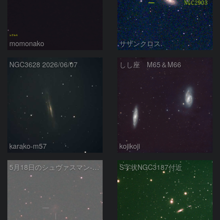
momonako
サザンクロス
NGC3628 2026/06/07
しし座 M65＆M66
karako-m57
kojikoji
5月18日のシュヴァスマン-ヴァハマン第1彗星（29P）
S字状NGC3187付近