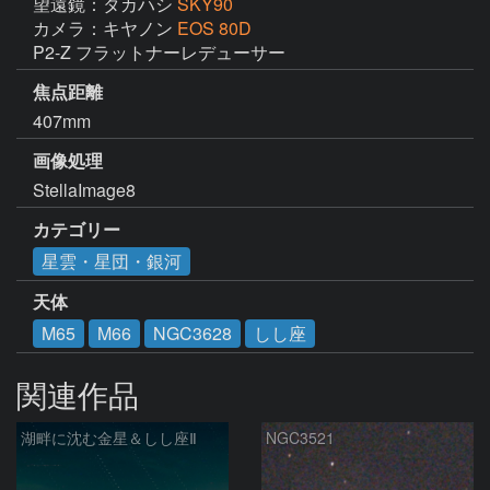
望遠鏡：タカハシ
SKY90
カメラ：キヤノン
EOS 80D
P2-Z フラットナーレデューサー
焦点距離
407mm
画像処理
StellaImage8
カテゴリー
星雲・星団・銀河
天体
M65
M66
NGC3628
しし座
関連作品
湖畔に沈む金星＆しし座Ⅱ
NGC3521