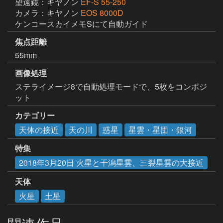
望遠鏡：キヤノン
EF-S 55-250
カメラ：キヤノン
EOS 8000D
ケンコースカイメモSにて自動ガイド
焦点距離
55mm
画像処理
ステライメージ8で自動処理モードで、5枚をコンポジ
ット
カテゴリー
天体の接近
天の川
惑星
星雲・星団・銀河
特集
2018年3月20日 火星と干潟星雲、三裂星雲の大接近
天体
火星
土星