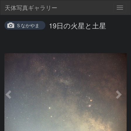
天体写真ギャラリー
Togg
navig
19日の火星と土星
Ｓなかやま