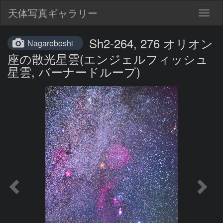
天体写真ギャラリー
Togg
navig
Sh2-264, 276 オリオン
Nagareboshi
座の散光星雲(エンジェルフィッシュ
星雲, バーナードループ)