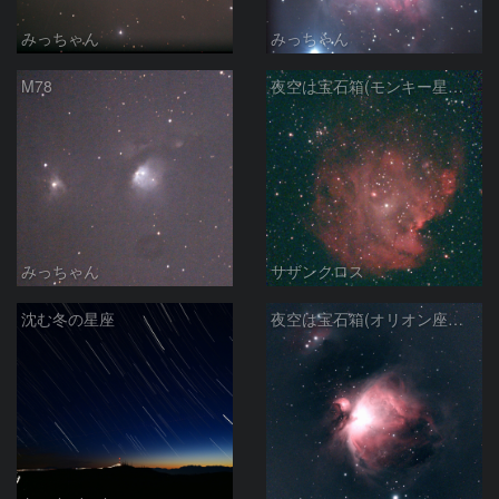
みっちゃん
みっちゃん
M78
夜空は宝石箱(モンキー星雲 NGC2174) Seestar50
みっちゃん
サザンクロス
沈む冬の星座
夜空は宝石箱(オリオン座大星雲 M42) Seestar50