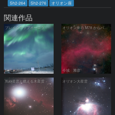
Sh2-264
Sh2-276
オリオン座
関連作品
ブレイクアップオーロラ
オリオン座の M78 からバーナードループをまたいで LDN1622あたり
駒沢 満晴
今城 雅彦
馬頭星雲と燃える木星雲
オリオン大星雲