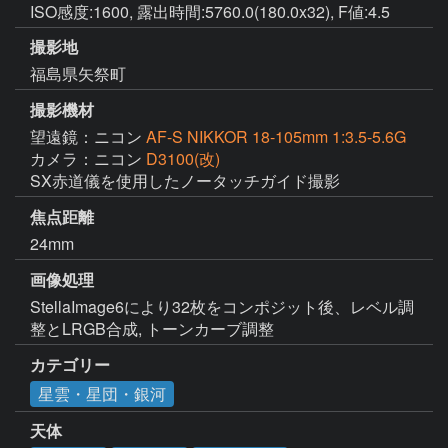
ISO感度:1600, 露出時間:5760.0(180.0x32), F値:4.5
撮影地
福島県矢祭町
撮影機材
望遠鏡：ニコン
AF-S NIKKOR 18-105mm 1:3.5-5.6G
カメラ：ニコン
D3100(改)
SX赤道儀を使用したノータッチガイド撮影
焦点距離
24mm
画像処理
StellaImage6により32枚をコンポジット後、レベル調
整とLRGB合成, トーンカーブ調整
カテゴリー
星雲・星団・銀河
天体