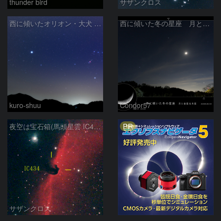
thunder bird
サザンクロス
西に傾いたオリオン・大犬 (2026/04/21)
西に傾いた冬の星座 月と金星＆木星
kuro-shuu
Condor57
PR
夜空は宝石箱(馬頭星雲 IC434) Seestar50
サザンクロス